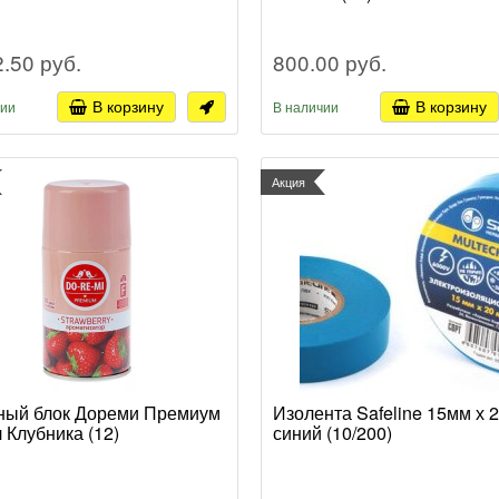
2.50 руб.
800.00 руб.
В корзину
В корзину
чии
В наличии
Акция
ый блок Дореми Премиум
Изолента Safeline 15мм х 
 Клубника (12)
синий (10/200)