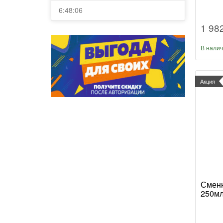
6:48:06
1 98
В нали
Акция
Сменн
250мл