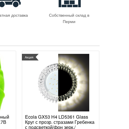
атная доставка
Собственный склад в
Перми
Акция
рный
Ecola GX53 H4 LD5361 Glass
.7В
Круг с прозр. стразами Гребенка
с подсветкой/фон зерк./