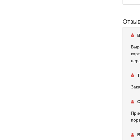
Отзы
В
Выра
карт
пере
Т
Зака
О
При
пора
В