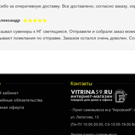
ибо за оперативную доставку. Все доставлено, согласно заказу, х
лександр
зывал сувениры к НГ светящиеся. Отправили и собрали заказ моме
ывают пожелания по отправке. Заказом остался очень доволен. Сп
е
Контакты
й кабинет
ийные обязательства
чная оферта
- Пункт самовывоза м-р "Кировский": г
ул. Липатова, 13
(Пн-Пт 10.00-20.00, Сб-10.00-19.00 Вс
Другие пункты самовывоза