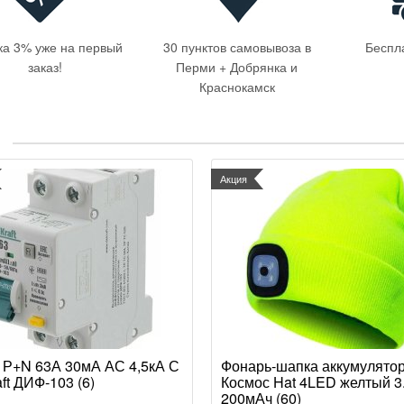
ка 3% уже на первый
30 пунктов самовывоза в
Беспл
заказ!
Перми
+ Добрянка
и
Краснокамск
Акция
Р+N 63А 30мА АС 4,5кА С
Фонарь-шапка аккумулято
ft ДИФ-103 (6)
Космос Hat 4LED желтый 3
200мАч (60)