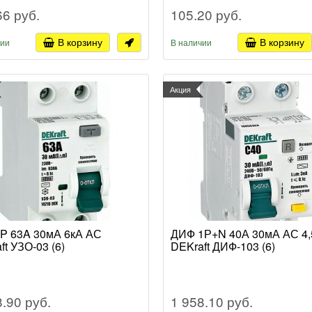
66 руб.
105.20 руб.
В корзину
В корзину
чии
В наличии
Акция
P 63A 30мА 6кА АС
ДИФ 1Р+N 40А 30мА АС 4,
ft УЗО-03 (6)
DEKraft ДИФ-103 (6)
8.90 руб.
1 958.10 руб.