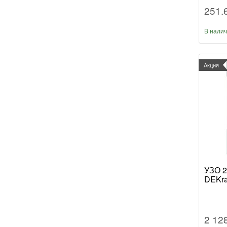
251.
В нали
Акция
УЗО 2
DEKra
2 12