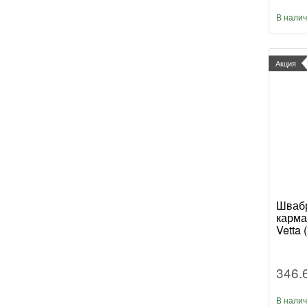
В нали
Акция
Швабр
карма
Vetta 
346.
В нали