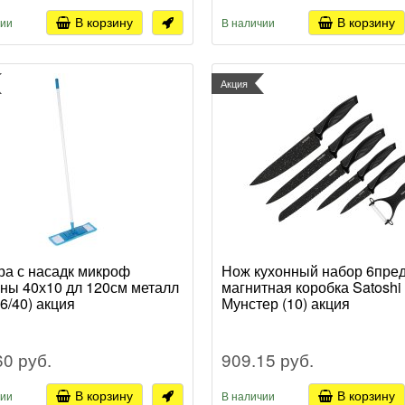
В корзину
В корзину
чии
В наличии
Акция
а с насадк микроф
Нож кухонный набор 6пре
ны 40х10 дл 120см металл
магнитная коробка Satoshi
(6/40) акция
Мунстер (10) акция
60 руб.
909.15 руб.
В корзину
В корзину
чии
В наличии