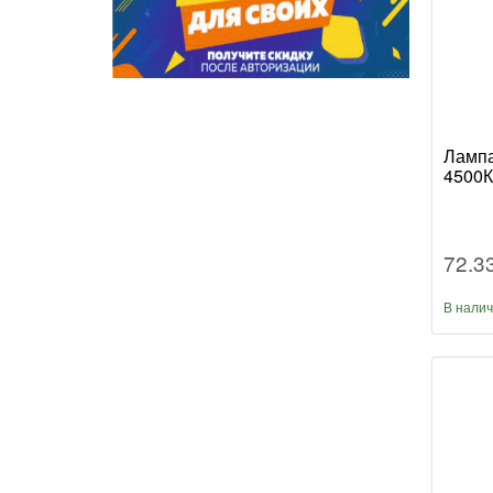
Лампа
4500К
72.3
В нали