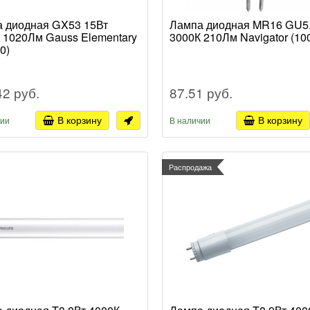
 диодная GX53 15Вт
Лампа диодная MR16 GU5.
 1020Лм Gauss Elementary
3000К 210Лм Navigator (10
0)
42 руб.
87.51 руб.
В корзину
В корзину
чии
В наличии
Распродажа