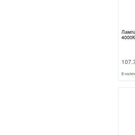
Лампа
4000К
107.
В нали