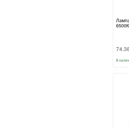
Лампа
6500К
74.3
В нали