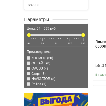
6:48:06
Параметры
Цена:
54
-
585
руб.
Лампа
54
58
91
207
585
6500К
Производители
КОСМОС (20)
ОНЛАЙТ (8)
59.3
GAUSS (4)
Старт (3)
В нали
NAVIGATOR (2)
Philips (1)