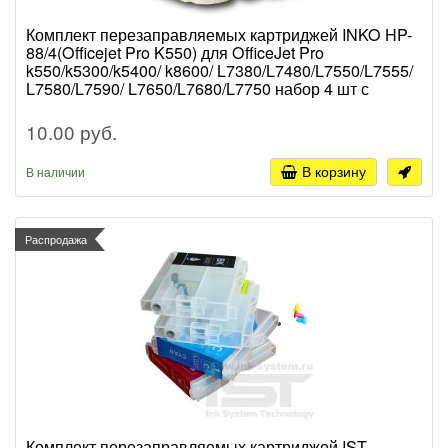
Комплект перезаправляемых картриджей INKO HP-
88/4(Officejet Pro K550) для OfficeJet Pro
k550/k5300/k5400/ k8600/ L7380/L7480/L7550/L7555/
L7580/L7590/ L7650/L7680/L7750 набор 4 шт с
(авточипами) (No. 88, C9385A, C9386A, C9387A,
C9388A)
10.00 руб.
В корзину
В наличии
Распродажа
Комплект перезаправляемых картриджей IST