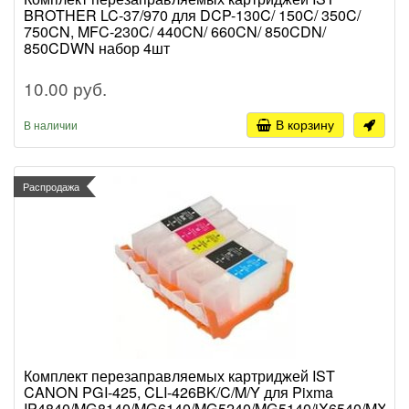
BROTHER LC-37/970 для DCP-130C/ 150C/ 350C/
750CN, MFC-230C/ 440CN/ 660CN/ 850CDN/
850CDWN набор 4шт
10.00 руб.
В корзину
В наличии
Распродажа
Комплект перезаправляемых картриджей IST
CANON PGI-425, CLI-426BK/C/M/Y для Pixma
IP4840/MG8140/MG6140/MG5240/MG5140/iX6540/MX88