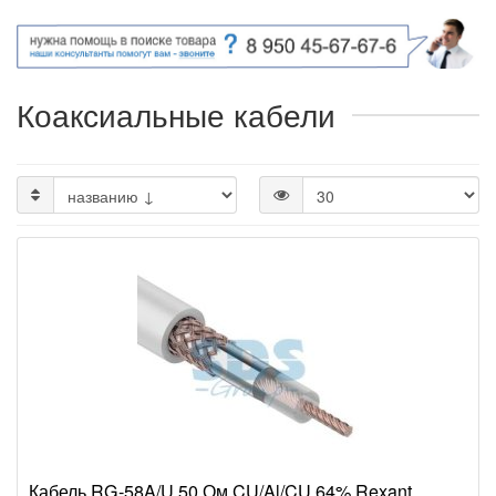
Коаксиальные кабели
Кабель RG-58A/U 50 Ом CU/Al/CU 64% Rexant