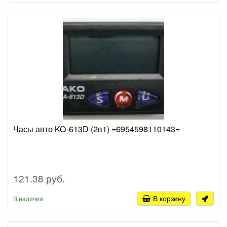
Часы авто KO-613D (2в1) =6954598110143=
121.38 руб.
В корзину
В наличии