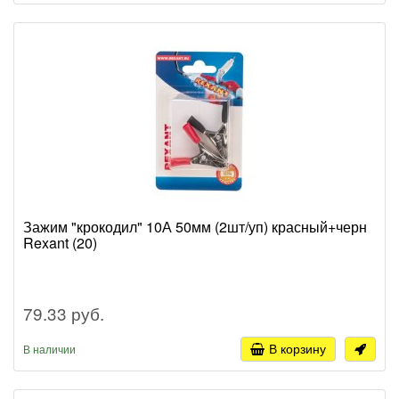
Зажим "крокодил" 10А 50мм (2шт/уп) красный+черн
Rexant (20)
79.33 руб.
В корзину
В наличии