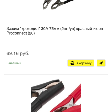
Зажим "крокодил" 30А 75мм (2шт/уп) красный+черн
Proconnect (20)
69.16 руб.
В корзину
В наличии