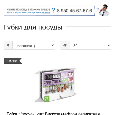
Губки для посуды
Новинка
Губка д/посуды 2шт Вискоза+тефлон деликатная