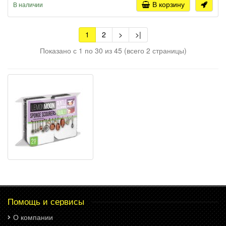
В корзину
В наличии
1
2
>
>|
Показано с 1 по 30 из 45 (всего 2 страницы)
Помощь и сервисы
О компании