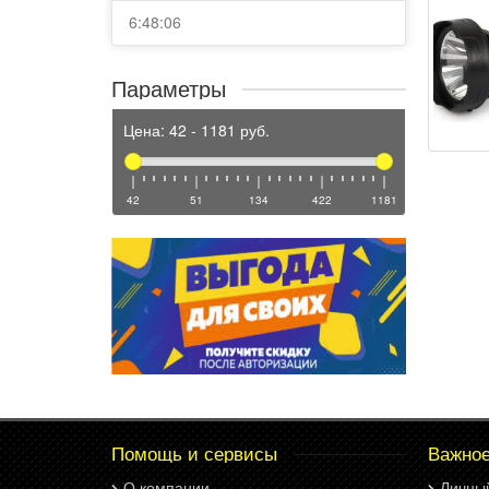
6:48:06
Параметры
Цена:
42
-
1181
руб.
42
51
134
422
1181
Помощь и сервисы
Важно
О компании
Личны