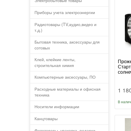
Электробытовые товары
Приборы учета электроэнергии
Радиотовары (TV,аудио,видео и
т.д.)
Бытовая техника, аксессуары для
сотовых
Клей, клейкие ленты,
Проже
строительная химия
Старт
солне
Компьютерные аксессуары, ПО
1 18
Расходные материалы и офисная
техника
В нали
Носители информации
Канцтовары
Фототовары, упаковка, подарки