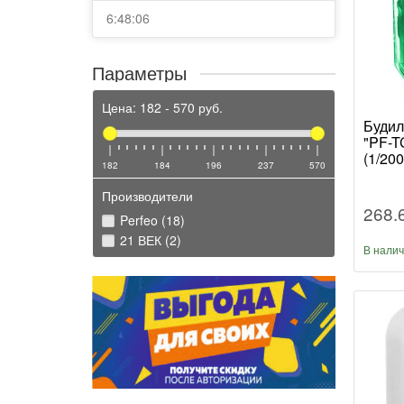
6:48:06
Параметры
Цена:
182
-
570
руб.
Будил
"PF-T
(1/200
182
184
196
237
570
Производители
268.
Perfeo (18)
21 ВЕК (2)
В нали