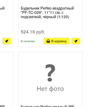
ный
Будильник Perfeo квадратный
"PF-TC-029", 11*11 см, с
подсветкой, чёрный (1/120)
524.16 руб.
В корзину
В наличии
"PF-
Будильник Perfeo круглый "PF-