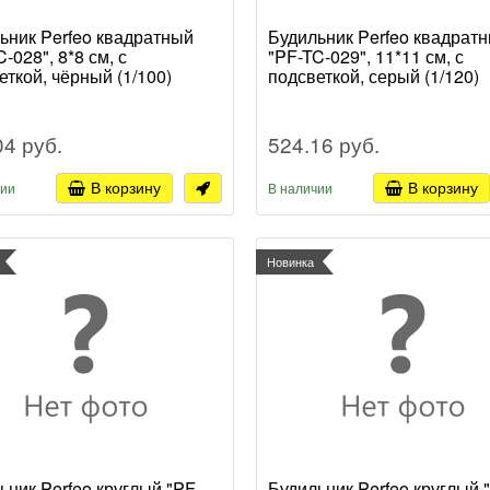
ьник Perfeo квадратный
Будильник Perfeo квадрат
-028", 8*8 см, с
"PF-TC-029", 11*11 см, с
еткой, чёрный (1/100)
подсветкой, серый (1/120)
04 руб.
524.16 руб.
В корзину
В корзину
чии
В наличии
Новинка
ьник Perfeo круглый "PF-
Будильник Perfeo круглый 