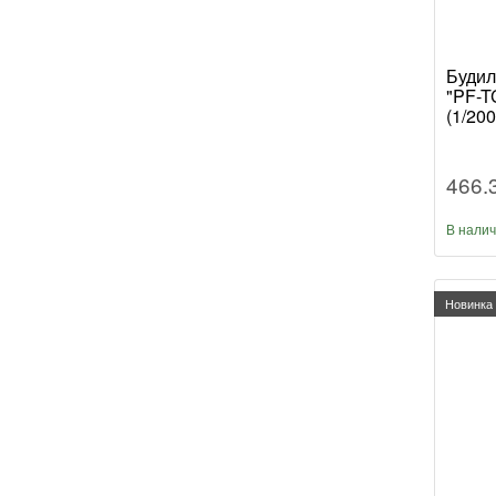
Будил
"PF-T
(1/200
466.
В нали
Новинка