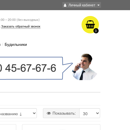
Личный кабинет
:00 – 20:00 (без выходных)
Заказать обратный звонок
0
и
Будильники
Показывать: