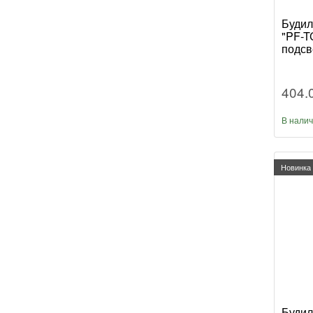
Будил
"PF-TC
подсв
404.
В нали
Новинка
Будил