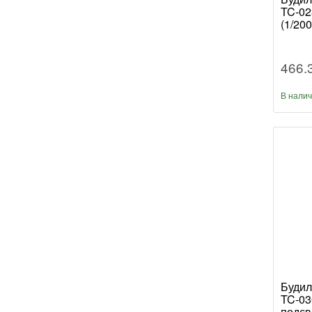
TC-02
(1/200
466.
В нали
Будил
TC-03
подсв