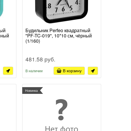
ный
Будильник Perfeo квадратный
ёный
"PF-TC-019", 10*10 см, чёрный
(1/160)
481.58 руб.
В корзину
В наличии
Новинка