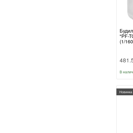
Будил
"PF-T
(1/160
481.
В нали
Новинка