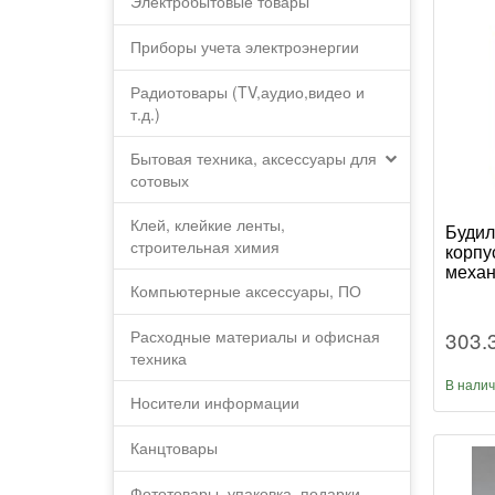
Электробытовые товары
Приборы учета электроэнергии
Радиотовары (TV,аудио,видео и
т.д.)
Бытовая техника, аксессуары для
сотовых
Клей, клейкие ленты,
Будил
строительная химия
корпу
механ
Компьютерные аксессуары, ПО
303.
Расходные материалы и офисная
техника
В нали
Носители информации
Канцтовары
Фототовары, упаковка, подарки