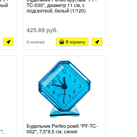
рный
TC-030", диаметр 11 см, с
подсветкой, белый (1/120)
425.88 руб.
В корзину
В наличии
Будильник Perfeo ромб "PF-TC-
",
002", 7,5*8,5 см, синие