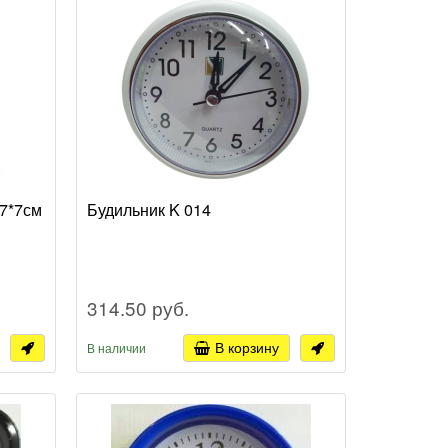
 7*7см
Будильник K 014
314.50 руб.
В корзину
В наличии