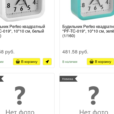
ьник Perfeo квадратный
Будильник Perfeo квадрат
C-019", 10*10 см, белый
"PF-TC-019", 10*10 см, зел
)
(1/160)
58 руб.
481.58 руб.
В корзину
В корзину
чии
В наличии
Новинка