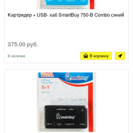
Kартридер + USB- хаб SmartBuy 750-B Combo синий
375.00 руб.
В корзину
В наличии