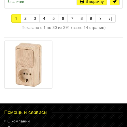
В корзину
В наличии
1
2
3
4
5
6
7
8
9
>
>|
Показано с 1 по 30 из 391 (всего 14 страниц)
Помощь и сервисы
О компании