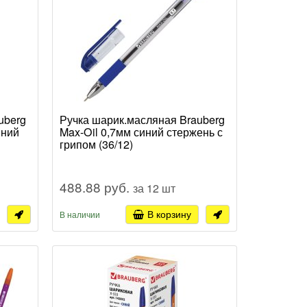
uberg
Ручка шарик.масляная Brauberg
иний
Max-Oil 0,7мм синий стержень с
грипом (36/12)
488.88 руб.
за 12 шт
В корзину
В наличии