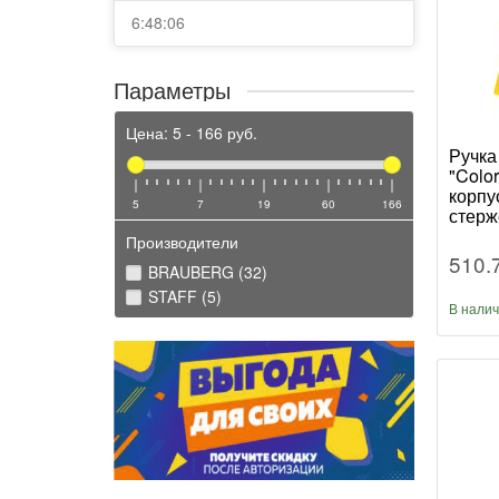
6:48:06
Параметры
Цена:
5
-
166
руб.
Ручка
"Colo
корп
5
7
19
60
166
стерж
Производители
510.
BRAUBERG (32)
STAFF (5)
В нали