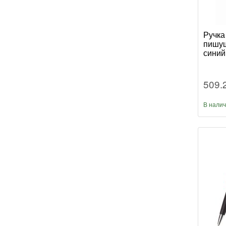
Ручка
пишущ
синий
509.
В нали