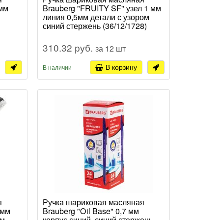
7мм
Brauberg "FRUITY SF" узел 1 мм
линия 0,5мм детали с узором
синий стержень (36/12/1728)
310.32 руб.
за 12 шт
В корзину
В наличии
я
Ручка шариковая масляная
 мм
Brauberg "Oil Base" 0,7 мм
ом
корпус синий, синий стержень