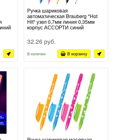
Ручка шариковая
автоматическая Brauberg "Hot
я
Hit" узел 0,7мм линия 0,35мм
иний
корпус АССОРТИ синий
стержень (60/60/1440)
32.26 руб.
В корзину
В наличии
я
Ручка шариковая масляная