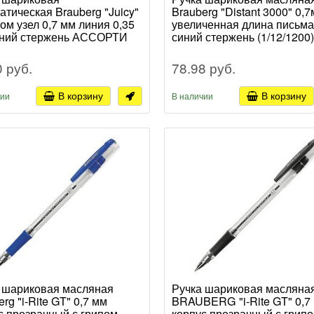
атическая Brauberg "Juicy"
Brauberg "Distant 3000" 0,
пом узел 0,7 мм линия 0,35
увеличенная длина письма
иний стержень АССОРТИ
синий стержень (1/12/1200)
0 руб.
78.98 руб.
В корзину
В корзину
чии
В наличии
 шариковая масляная
Ручка шариковая масляна
rg "i-Rite GT" 0,7 мм
BRAUBERG "i-Rite GT" 0,7
с прозрачный с грипом
корпус прозрачный с грип