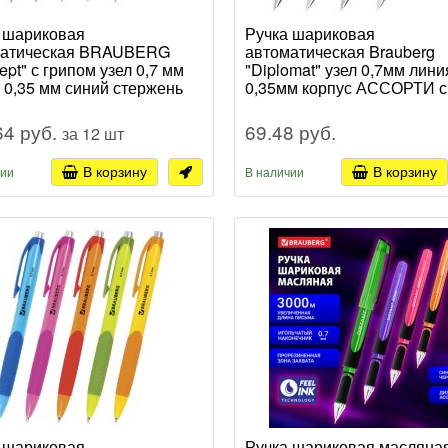
 шариковая
Ручка шариковая
матическая BRAUBERG
автоматическая Brauberg
ept" с грипом узел 0,7 мм
"Diplomat" узел 0,7мм лини
 0,35 мм синий стержень
0,35мм корпус АССОРТИ с
РТИ (12)
стержень (12)
64 руб.
69.48 руб.
за 12 шт
В корзину
В корзину
чии
В наличии
 шариковая
Ручка шариковая масляна