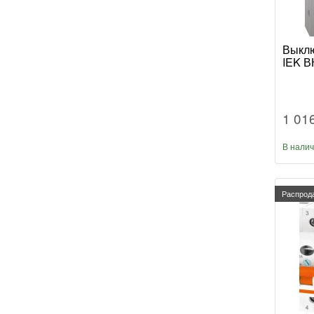
Выклю
IEK В
1 01
В нали
Распрод