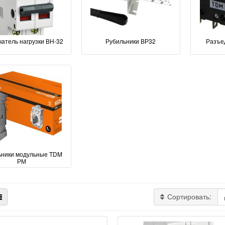
атель нагрузки ВН-32
Рубильники ВР32
Разъе
ьники модульные TDM
РМ
Сортировать: