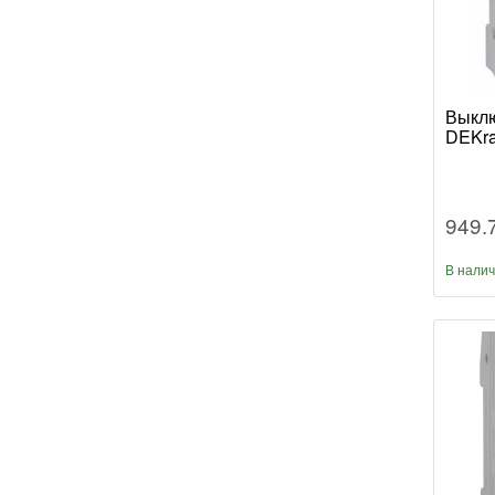
Выклю
DEKra
949.
В нали