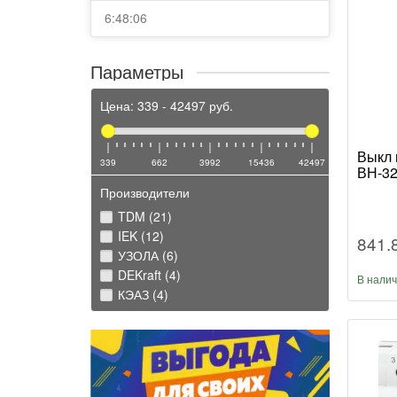
6:48:06
Параметры
Цена:
339
-
42497
руб.
Выкл 
339
662
3992
15436
42497
ВН-32
Производители
TDM (21)
IEK (12)
841.
УЗОЛА (6)
DEKraft (4)
В нали
КЭАЗ (4)