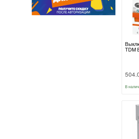
Выклю
TDM В
504.
В нали