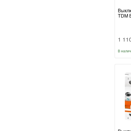
Выклю
TDM В
1 11
В нали