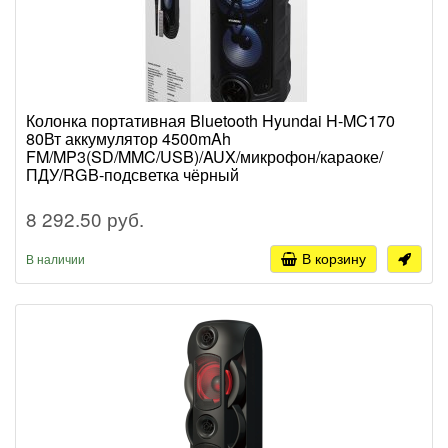
Колонка портативная Bluetooth Hyundai H-MC170
80Вт аккумулятор 4500mAh
FM/MP3(SD/MMC/USB)/AUX/микрофон/караоке/
ПДУ/RGB-подсветка чёрный
8 292.50 руб.
В корзину
В наличии