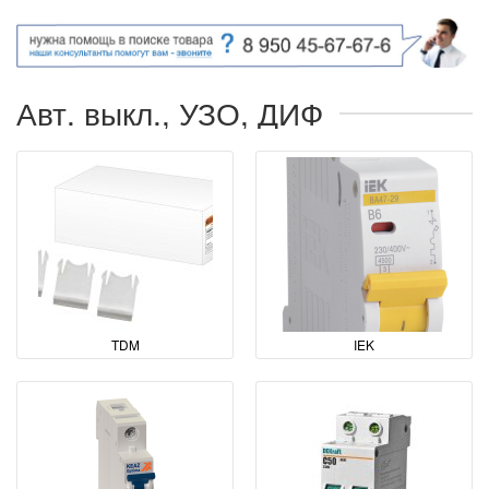
Авт. выкл., УЗО, ДИФ
TDM
IEK