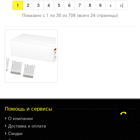
1
2
3
4
5
6
7
8
9
>
>|
Показано с 1 по 30 из 708 (всего 24 страницы)
Помощь и сервисы
О компании
Доставка и оплата
Скидки