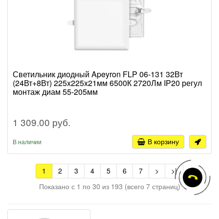
Светильник диодный Apeyron FLP 06-131 32Вт
(24Вт+8Вт) 225x225x21мм 6500К 2720Лм IP20 регул
монтаж диам 55-205мм
1 309.00 руб.
В корзину
В наличии
1
2
3
4
5
6
7
>
>|
Показано с 1 по 30 из 193 (всего 7 страниц)