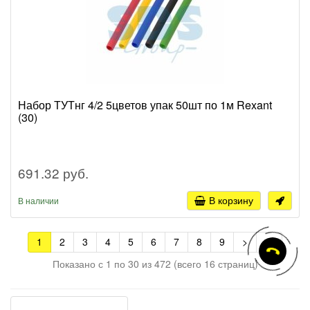
Набор ТУТнг 4/2 5цветов упак 50шт по 1м Rexant
(30)
691.32 руб.
В корзину
В наличии
1
2
3
4
5
6
7
8
9
>
>|
Показано с 1 по 30 из 472 (всего 16 страниц)