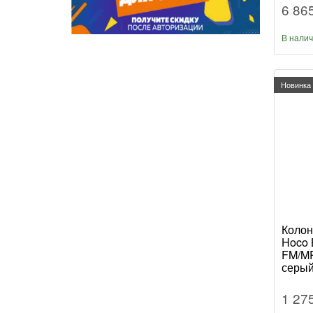
6 86
В нали
Новинка
Колон
Hoco 
FM/MP
серый 
1 27