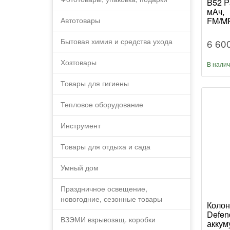
B52 P
мАч,
Автотовары
FM/MP
подсв
компл
Бытовая химия и средства ухода
6 60
Хозтовары
В нали
Товары для гигиены
Тепловое оборудование
Инструмент
Товары для отдыха и сада
Умный дом
Праздничное освещение,
новогодние, сезонные товары
Колон
Defen
ВЗЭМИ взрывозащ. коробки
аккум