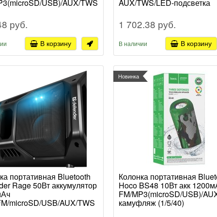
P3(microSD/USB)/AUX/TWS
AUX/TWS/LED-подсветка
й (1/40)
чёрный (1/20)
48 руб.
1 702.38 руб.
В корзину
В корзину
чии
В наличии
Новинка
ка портативная Bluetooth
Колонка портативная Bluet
der Rage 50Вт аккумулятор
Hoco BS48 10Вт акк 1200м
мАч
FM/MP3(microSD/USB)/AU
FM/microSD/USB/AUX/TWS
камуфляж (1/5/40)
й (2)