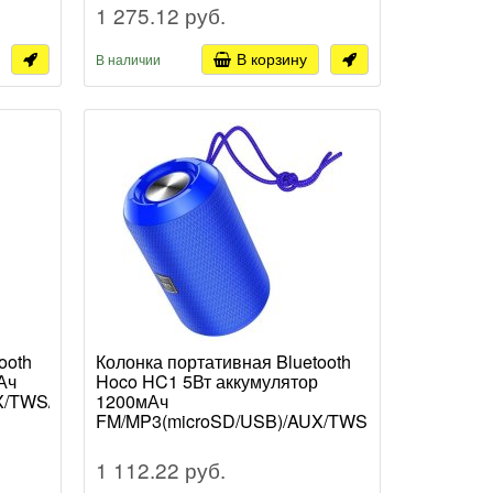
1 275.12 руб.
В корзину
В наличии
ooth
Колонка портативная Bluetooth
Ач
Hoco HC1 5Вт аккумулятор
X/TWS/LED/IPX5
1200мАч
FM/MP3(microSD/USB)/AUX/TWS
синий (1/40)
1 112.22 руб.