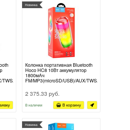
Новинка
ooth
Колонка портативная Bluetooth
р
Hoco HC8 10Вт аккумулятор
1800мАч
X/TWS/LED-
FM/MP3(microSD/USB)/AUX/TWS/LED-
подсветка 360°, красный (1/5/30)
2 375.33 руб.
аявку
В корзину
В наличии
Новинка