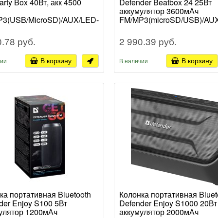
arty Box 40Вт, акк 4500
Defender Beatbox 24 25Вт
аккумулятор 3600мАч
3(USB/MicroSD)/AUX/LED-
FM/MP3(microSD/USB)/AU
етка/микрофон в
free чёрный (1/8)
екте, черная
0.78 руб.
2 990.39 руб.
В корзину
В корзину
чии
В наличии
ка портативная Bluetooth
Колонка портативная Bluet
der Enjoy S100 5Вт
Defender Enjoy S1000 20Вт
улятор 1200мАч
аккумулятор 2000мАч