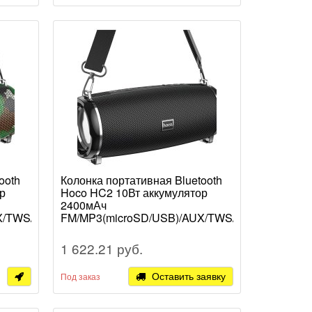
ooth
Колонка портативная Bluetooth
р
Hoco HC2 10Вт аккумулятор
2400мАч
X/TWS/LED
FM/MP3(microSD/USB)/AUX/TWS/LED
черный (1/30)
1 622.21 руб.
Оставить заявку
Под заказ