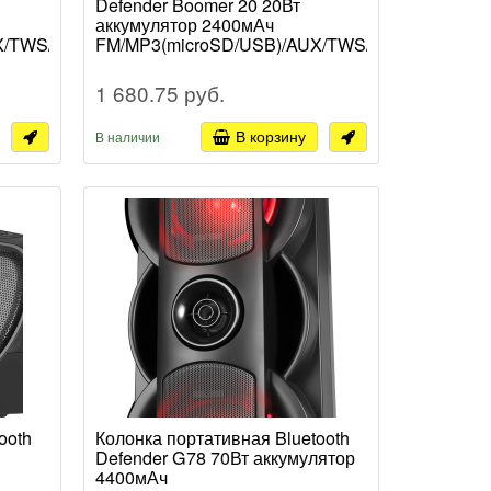
Defender Boomer 20 20Вт
аккумулятор 2400мАч
X/TWS/Hands
FM/MP3(microSD/USB)/AUX/TWS/
разъём для микрофона jack
6.5мм/LED-подсветка, чёрный
1 680.75 руб.
(1/6)
В корзину
В наличии
ooth
Колонка портативная Bluetooth
Defender G78 70Вт аккумулятор
4400мАч