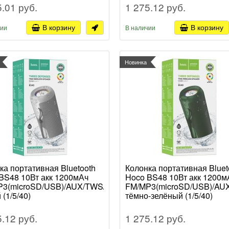
5.01 руб.
1 275.12 руб.
В корзину
В корзину
чии
В наличии
Новинка
ка портативная Bluetooth
Колонка портативная Bluet
BS48 10Вт акк 1200мАч
Hoco BS48 10Вт акк 1200м
3(microSD/USB)/AUX/TWS/LED/IPX5
FM/MP3(microSD/USB)/AU
(1/5/40)
тёмно-зелёный (1/5/40)
5.12 руб.
1 275.12 руб.