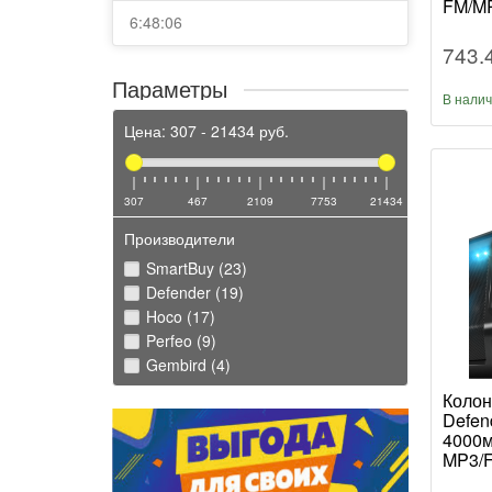
FM/M
6:48:06
черны
743.
Параметры
В нали
Цена:
307
-
21434
руб.
307
467
2109
7753
21434
Производители
SmartBuy (23)
Defender (19)
Hoco (17)
Perfeo (9)
Gembird (4)
Колон
Defen
4000
MP3/
черны