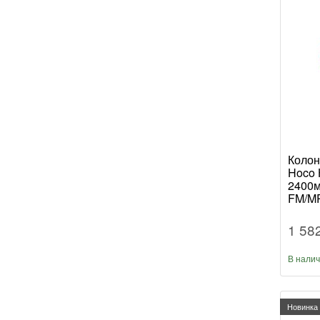
Колон
Hoco 
2400
FM/MP
подсв
1 58
В нали
Новинка