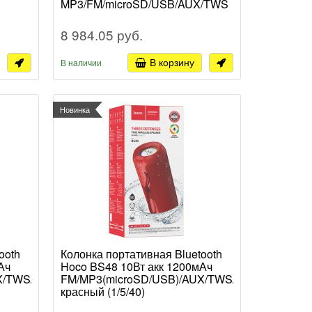
MP3/FM/microSD/USB/AUX/TWS
черный (2)
8 984.05 руб.
В корзину
В наличии
Новинка
ooth
Колонка портативная Bluetooth
Ач
Hoco BS48 10Вт акк 1200мАч
X/TWS/LED/IPX5
FM/MP3(microSD/USB)/AUX/TWS/LED/IPX5
красный (1/5/40)