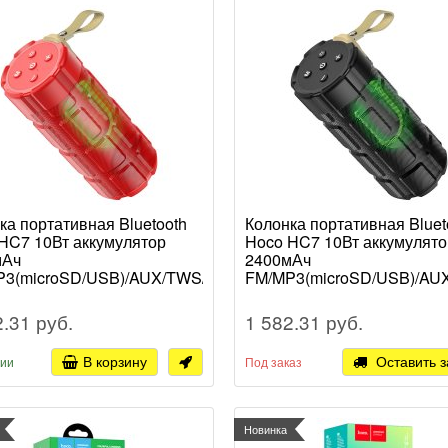
ка портативная Bluetooth
Колонка портативная Bluet
HC7 10Вт аккумулятор
Hoco HC7 10Вт аккумулято
мАч
2400мАч
3(microSD/USB)/AUX/TWS/LED-
FM/MP3(microSD/USB)/AU
етка, красный (1/30)
подсветка, черный (1/30)
2.31 руб.
1 582.31 руб.
В корзину
Оставить з
чии
Под заказ
Новинка