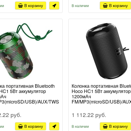
В корзину
В корзину
чии
В наличии
ка портативная Bluetooth
Колонка портативная Bluet
HC1 5Вт аккумулятор
Hoco HC1 5Вт аккумулятор
мАч
1200мАч
P3(microSD/USB)/AUX/TWS
FM/MP3(microSD/USB)/AU
1/40)
черный (1/40)
2.22 руб.
1 112.22 руб.
В корзину
В корзину
чии
В наличии