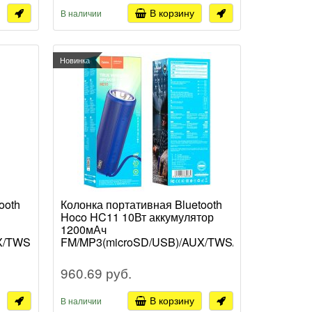
В корзину
В наличии
Новинка
ooth
Колонка портативная Bluetooth
Hoco HC11 10Вт аккумулятор
1200мАч
X/TWS
FM/MP3(microSD/USB)/AUX/TWS/
фонарик синий (1/5/40)
960.69 руб.
В корзину
В наличии