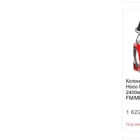
Колон
Hoco 
2400
FM/M
красн
1 62
Под зак