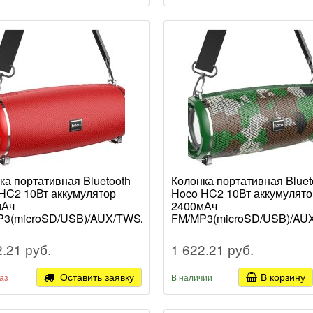
ка портативная Bluetooth
Колонка портативная Bluet
HC2 10Вт аккумулятор
Hoco HC2 10Вт аккумулято
мАч
2400мАч
P3(microSD/USB)/AUX/TWS/LED
FM/MP3(microSD/USB)/AU
ый (1/30)
хаки (1/30)
2.21 руб.
1 622.21 руб.
Оставить заявку
В корзину
аз
В наличии