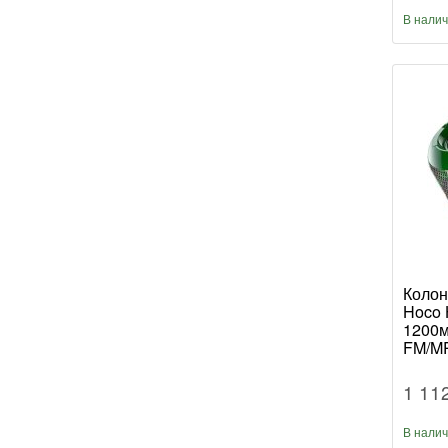
В нали
Колон
Hoco 
1200
FM/M
хаки (
1 11
В нали