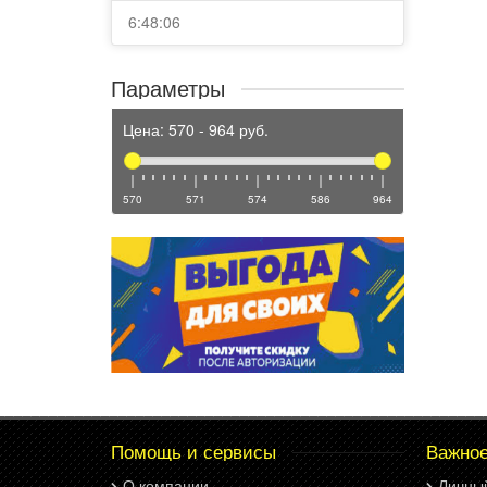
6:48:06
Параметры
Цена:
570
-
964
руб.
570
571
574
586
964
Помощь и сервисы
Важно
О компании
Личны