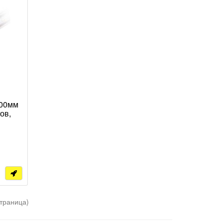
200мм
ов,
страница)