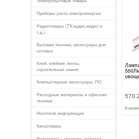
Электробытовые товары
Приборы учета электроэнергии
Радиотовары (TV,аудио,видео и
т.д.)
Бытовая техника, аксессуары для
сотовых
Клей, клейкие ленты,
Лампа
строительная химия
550Лм
овоще
Компьютерные аксессуары, ПО
570.
Расходные материалы и офисная
техника
В нали
Носители информации
Канцтовары
Фототовары, упаковка, подарки