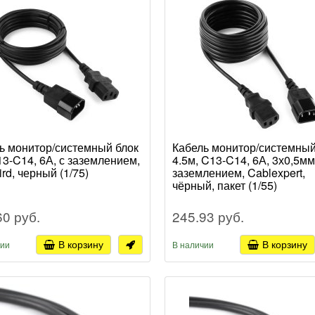
ь монитор/системный блок
Кабель монитор/системный
13-C14, 6А, с заземлением,
4.5м, C13-C14, 6А, 3х0,5мм
rd, черный (1/75)
заземлением, Cablexpert,
чёрный, пакет (1/55)
60 руб.
245.93 руб.
В корзину
В корзину
чии
В наличии