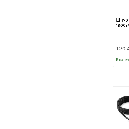
Шнур 
"вось
120.
В нали