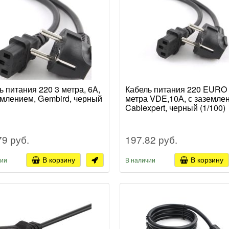
ь питания 220 3 метра, 6A,
Кабель питания 220 EURO 
емлением, Gembird, черный
метра VDE,10А, с заземле
Cablexpert, черный (1/100)
79 руб.
197.82 руб.
В корзину
В корзину
чии
В наличии