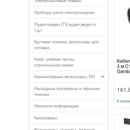
Электробытовые товары
Приборы учета электроэнергии
Радиотовары (TV,аудио,видео и
т.д.)
Бытовая техника, аксессуары для
сотовых
Клей, клейкие ленты,
Кабел
строительная химия
3 м C
Gembi
Компьютерные аксессуары, ПО
161.
Расходные материалы и офисная
техника
В нали
Носители информации
Канцтовары
Фототовары, упаковка, подарки