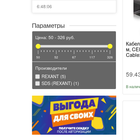
6:48:06
Параметры
Цена:
50
-
326
руб.
Кабел
м, CEE
Cable
50
52
67
117
326
Производители
59.4
REXANT (5)
SDS (REXANT) (1)
В нали