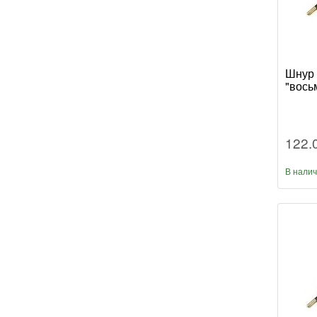
Шнур 
"вось
122.
В нали