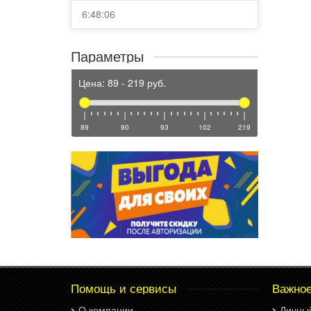
6:48:06
Параметры
Цена:
89
-
219
руб.
89
90
93
102
219
Помощь и сервисы
Важно
О компании
Личны