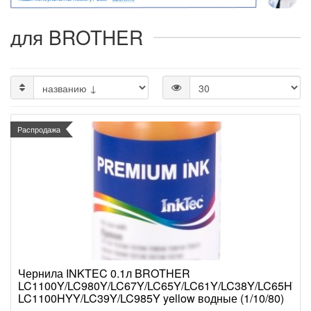
для BROTHER
Распродажа
Чернила INKTEC 0.1л BROTHER
LC1100Y/LC980Y/LC67Y/LC65Y/LC61Y/LC38Y/LC65HYY/
LC1100HYY/LC39Y/LC985Y yellow водные (1/10/80)