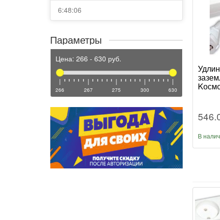
6:48:06
Параметры
Цена:
266
-
630
руб.
Удлин
зазем
Kосмо
266
267
275
300
630
546.
В нали