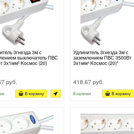
итель 3гнезда 3м с
Удлинитель 3гнезда 3м с
лением выключатель ПВС
заземлением ПВС 3500Вт
т 3x1мм² Kосмос (20)
3x1мм² Kосмос (20)*
67 руб.
418.67 руб.
В корзину
В корзину
чии
В наличии