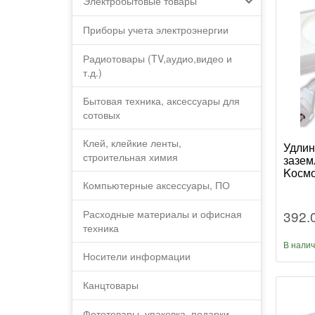
Электробытовые товары
Приборы учета электроэнергии
Радиотовары (TV,аудио,видео и
т.д.)
Бытовая техника, аксессуары для
сотовых
Клей, клейкие ленты,
Удлин
строительная химия
зазем
Kосмо
Компьютерные аксессуары, ПО
392.
Расходные материалы и офисная
техника
В нали
Носители информации
Канцтовары
Фототовары, упаковка, подарки