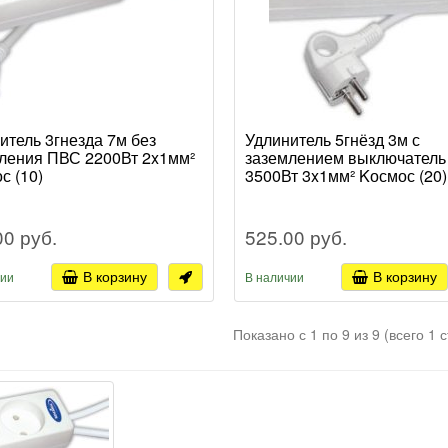
итель 3гнезда 7м без
Удлинитель 5гнёзд 3м с
ления ПВС 2200Вт 2x1мм²
заземлением выключател
с (10)
3500Вт 3x1мм² Kосмос (20)
00 руб.
525.00 руб.
В корзину
В корзину
чии
В наличии
Показано с 1 по 9 из 9 (всего 1 