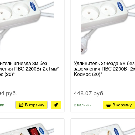
итель 3гнезда 3м без
Удлинитель 3гнезда 5м без
ления ПВС 2200Вт 2x1мм²
заземления ПВС 2200Вт 2
с (20)*
Kосмос (20)*
04 руб.
448.07 руб.
В корзину
В корзину
чии
В наличии