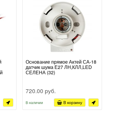
й
Основание прямое Актей СА-18
датчик шума Е27 ЛН,КЛЛ,LED
ый
СЕЛЕНА (32)
720.00 руб.
В корзину
В наличии