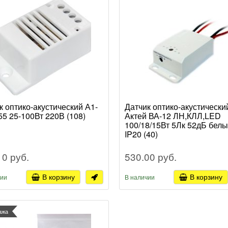
к оптико-акустический А1-
Датчик оптико-акустически
55 25-100Вт 220В (108)
Актей ВА-12 ЛН,КЛЛ,LED
100/18/15Вт 5Лк 52дБ бел
IP20 (40)
10 руб.
530.00 руб.
В корзину
В корзину
чии
В наличии
ажа