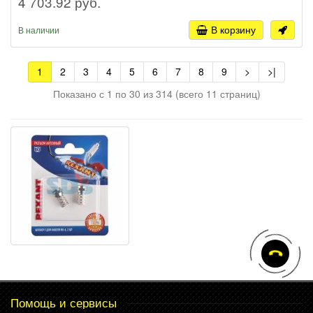
4 703.92 руб.
В корзину
В наличии
1
2
3
4
5
6
7
8
9
>
>|
Показано с 1 по 30 из 314 (всего 11 страниц)
Помощь и сервисы