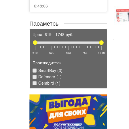
6:48:06
Параметры
Цена:
619
-
1748
руб.
619
622
653
758
1748
Производители
SmartBuy (3)
Defender (1)
Gembird (1)