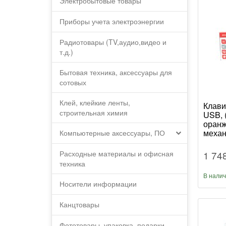
Электробытовые товары
Приборы учета электроэнергии
Радиотовары (TV,аудио,видео и
т.д.)
Бытовая техника, аксессуары для
сотовых
Клей, клейкие ленты,
Клави
строительная химия
USB, (
оранж
механ
Компьютерные аксессуары, ПО
черны
1 74
Расходные материалы и офисная
техника
В нали
Носители информации
Канцтовары
Фототовары, упаковка, подарки