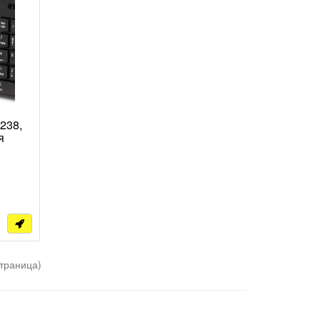
238,
я
страница)