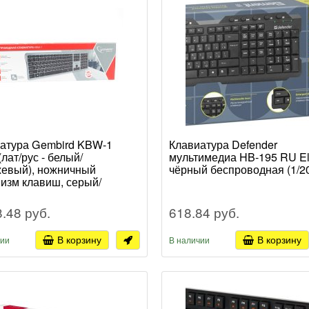
атура Gembird KBW-1
Клавиатура Defender
лат/рус - белый/
мультимедиа HB-195 RU E
евый), ножничный
чёрный беспроводная (1/2
изм клавиш, серый/
й, беспроводная (1/20)
8.48 руб.
618.84 руб.
В корзину
В корзину
чии
В наличии