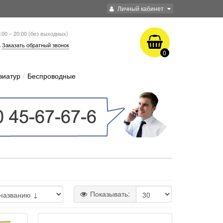
Личный кабинет
:00 – 20:00 (без выходных)
Заказать обратный звонок
0
виатур
Беспроводные
Показывать: