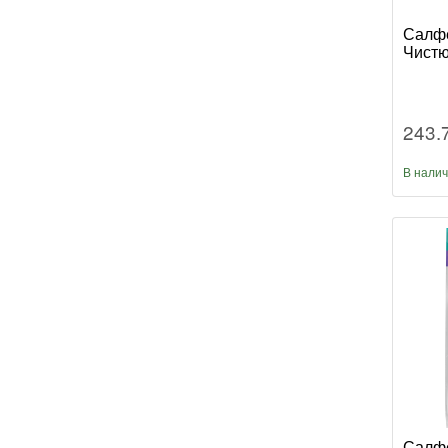
Салфе
Чистю
243.
В нали
Салфе