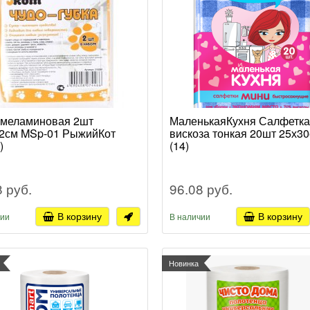
 меламиновая 2шт
МаленькаяКухня Салфетка
2см MSp-01 РыжийКот
вискоза тонкая 20шт 25х3
)
(14)
8 руб.
96.08 руб.
В корзину
В корзину
чии
В наличии
Новинка