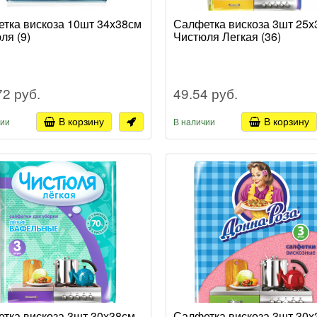
тка вискоза 10шт 34х38см
Салфетка вискоза 3шт 25х
ля (9)
Чистюля Легкая (36)
72 руб.
49.54 руб.
В корзину
В корзину
чии
В наличии
тка вискоза 3шт 30х38см
Салфетка вискоза 3шт 30х