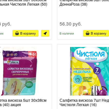
ьная Чистюля Легкая (50)
ДоннаРоза (38)
8 руб.
56.30 руб.
В корзину
В корзину
чии
В наличии
тка вискоза 5шт 30х38см
Салфетка вискоза 7шт Нед
a (40) акция
Чистюля Легкая (16)