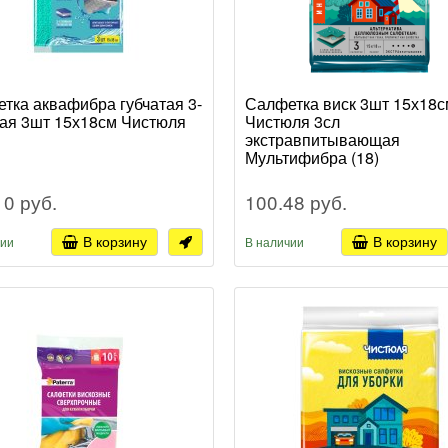
тка аквафибра губчатая 3-
Салфетка виск 3шт 15х18с
ая 3шт 15х18см Чистюля
Чистюля 3сл
экстравпитывающая
Мультифибра (18)
10 руб.
100.48 руб.
В корзину
В корзину
чии
В наличии