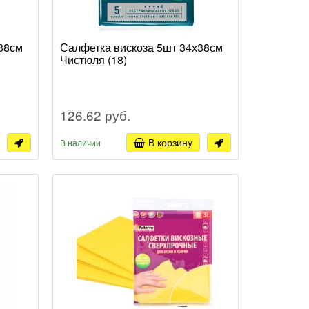
38см
Салфетка вискоза 5шт 34х38см
Чистюля (18)
126.62 руб.
В корзину
В наличии