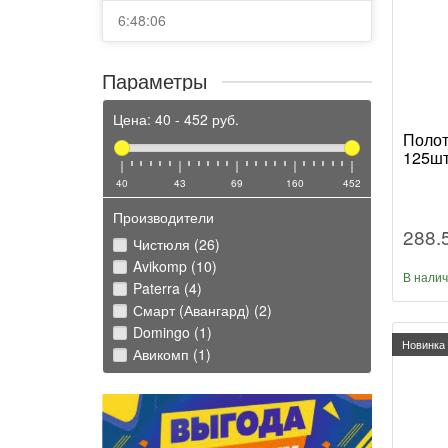
6:48:06
Параметры
Цена:
40
-
452
руб.
Полот
125шт
40
43
69
160
452
Производители
288.
Чистюля (26)
Avikomp (10)
В нали
Paterra (4)
Смарт (Авангард) (2)
Domingo (1)
Новинка
Авикомп (1)