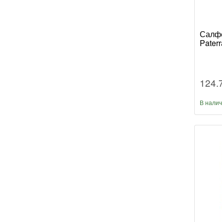
Салфе
Paterr
124.
В нали