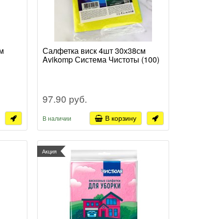
м
Салфетка виск 4шт 30х38см
Avikomp Система Чистоты (100)
97.90 руб.
В корзину
В наличии
Акция