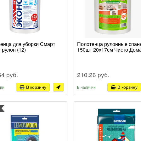
енца для уборки Смарт
Полотенца рулонные спан
 рулон (12)
150шт 20х17см Чисто Дома
54 руб.
210.26 руб.
В корзину
В корзину
чии
В наличии