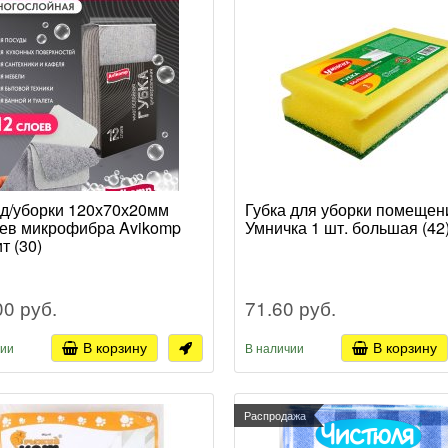
 д/уборки 120х70х20мм
Губка для уборки помещен
ев микрофибра Avikomp
Умничка 1 шт. большая (42
т (30)
00 руб.
71.60 руб.
В корзину
В корзину
чии
В наличии
Распродажа