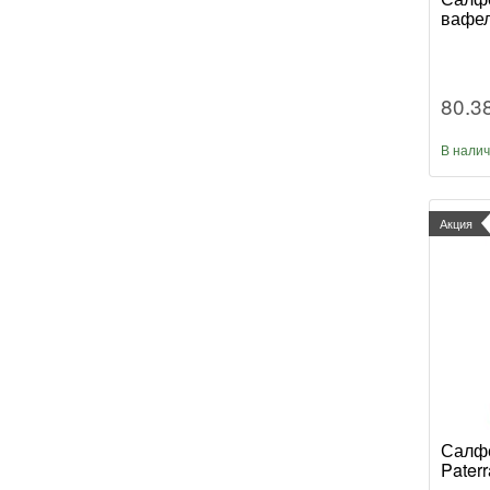
вафел
80.3
В нали
Акция
Салфе
Paterr