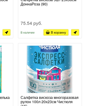
ДоннаРоза (90)
75.54 руб.
В корзину
В наличии
елька
Салфетка вискоза многоразовая
рулон 100л 20х23см Чистюля
(16)