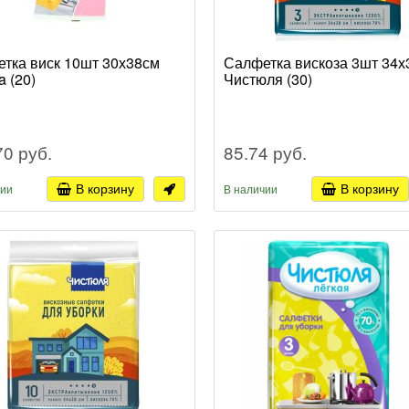
тка виск 10шт 30х38см
Салфетка вискоза 3шт 34х
a (20)
Чистюля (30)
70 руб.
85.74 руб.
В корзину
В корзину
чии
В наличии