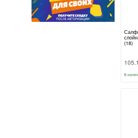
Салфе
слойн
(18)
105.
В нали