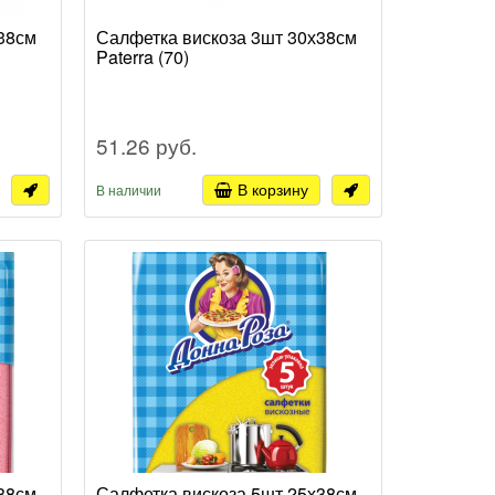
38см
Салфетка вискоза 3шт 30х38см
Paterra (70)
51.26 руб.
В корзину
В наличии
38см
Салфетка вискоза 5шт 25х38см