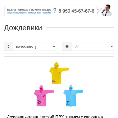
Дождевики
Дождевик-плащ детский ПВХ 100мкм с капюш на