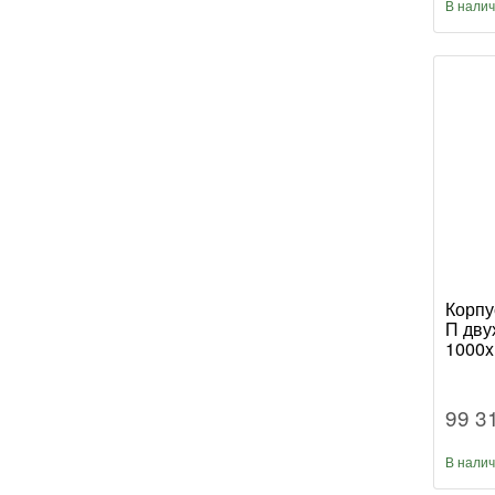
В нали
Корпу
П дву
1000x
99 3
В нали