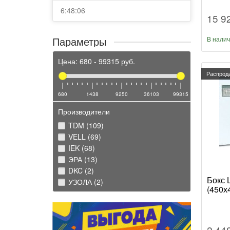
6:48:06
15 9
Параметры
В нали
Цена:
680
-
99315
руб.
Распрод
680
1438
9250
36103
99315
Производители
TDM (109)
VELL (69)
IEK (68)
ЭРА (13)
DKC (2)
Бокс 
УЗОЛА (2)
(450х
2 44