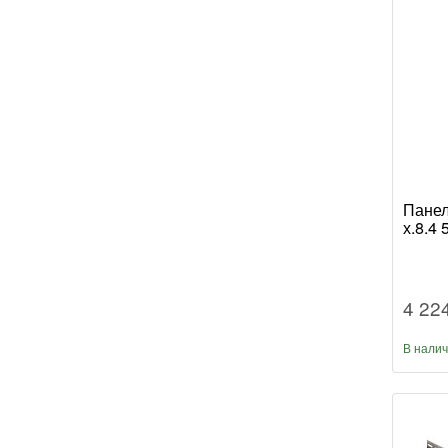
Панел
х.8.4
4 22
В нали