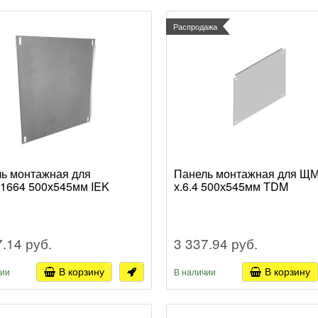
Распродажа
ь монтажная для
Панель монтажная для Щ
1664 500х545мм IEK
х.6.4 500х545мм TDM
7.14 руб.
3 337.94 руб.
В корзину
В корзину
чии
В наличии