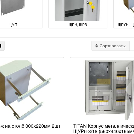
ЩМП
ЩРН, ЩРВ
ЩРУН, Щ
Сортировать:
ж на столб 300х220мм 2шт
TITAN Корпус металлическ
ЩУРн-3/18 (560х440х165м