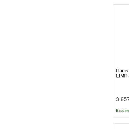
Панел
ЩМП-
3 85
В нали