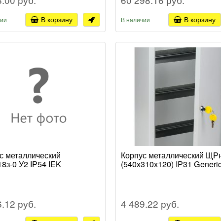
В корзину
В корзину
чии
В наличии
с металлический
Корпус металлический ЩР
8з-0 У2 IP54 IEK
(540х310х120) IP31 Generi
6.12 руб.
4 489.22 руб.