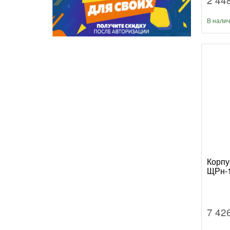
В нали
Корпу
ЩРн-1
7 42