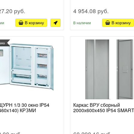
27.20 руб.
4 954.08 руб.
В корзину
В корзину
чии
В наличии
ажа
ЩУРН 1/3 30 окно IP54
Каркас ВРУ сборный
460х140) КРЗМИ
2000х600х450 IP54 SMART
8.00 руб.
60 298.16 руб.