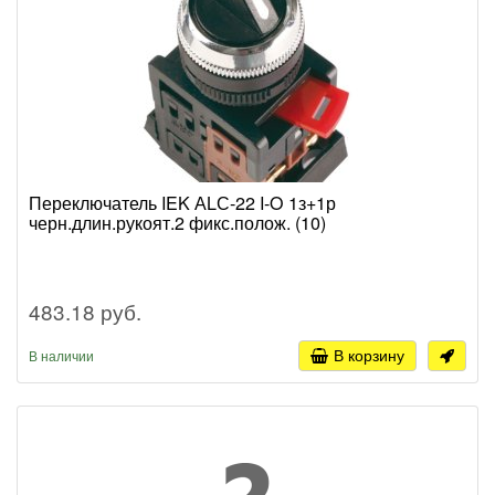
Переключатель IEK АLС-22 I-O 1з+1р
черн.длин.рукоят.2 фикс.полож. (10)
483.18 руб.
В корзину
В наличии