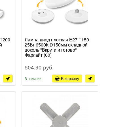
 Т200
Лампа диод плоская Е27 Т150
й
25Вт 6500К D150мм складной
цоколь "Вкрути и готово"
Фарлайт (60)
504.90 руб.
В корзину
В наличии