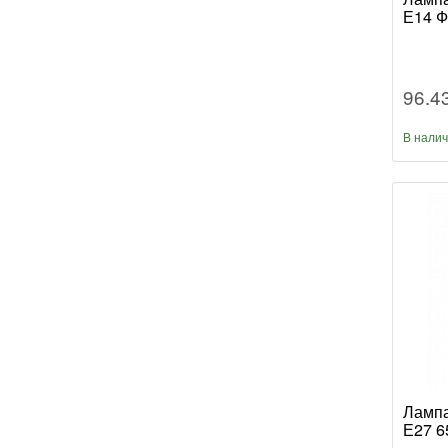
Е14 Ф
96.4
В нали
Лампа
Е27 6