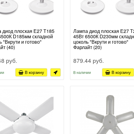
 диод плоская Е27 Т185
Лампа диод плоская Е27 Т
6500К D185мм складной
45Вт 6500К D230мм склад
ь "Вкрути и готово"
цоколь "Вкрути и готово"
йт (40)
Фарлайт (20)
48 руб.
879.44 руб.
В корзину
В корзину
чии
В наличии