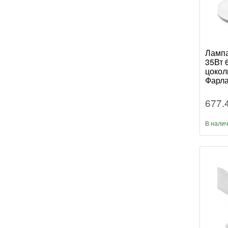
Лампа
35Вт 
цокол
Фарла
677.
В нали