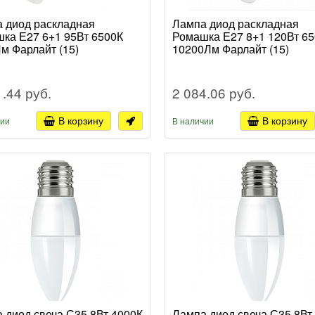
 диод раскладная
Лампа диод раскладная
ка Е27 6+1 95Вт 6500К
Ромашка Е27 8+1 120Вт 6
м Фарлайт (15)
10200Лм Фарлайт (15)
1.44 руб.
2 084.06 руб.
В корзину
В корзину
чии
В наличии
 диод свеча С35 8Вт 4000К
Лампа диод свеча С35 8Вт