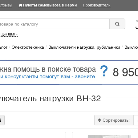
Отзывы
Производители
Пункты самовывоза в Перми
9
:
Щит ЩМП-
алог
Электротехника
Выключатели нагрузки, рубильники
Выклю
лючатель нагрузки ВН-32
Сортировать: