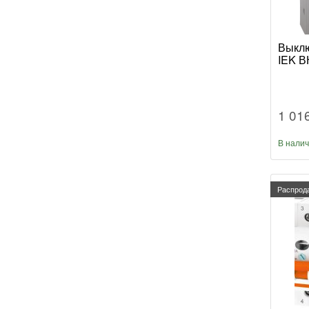
Выклю
IEK В
1 01
В нали
Распрод