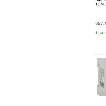
TDM В
697.
В нали