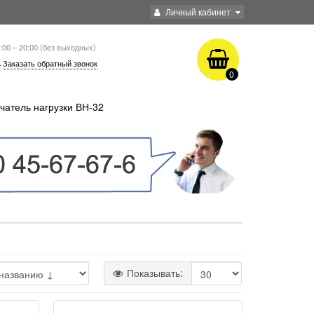
Личный кабинет
:00 – 20:00 (без выходных)
Заказать обратный звонок
0
чатель нагрузки ВН-32
Показывать: