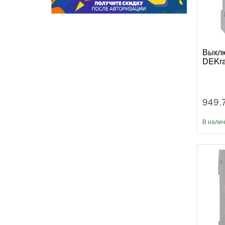
Выклю
DEKra
949.
В нали