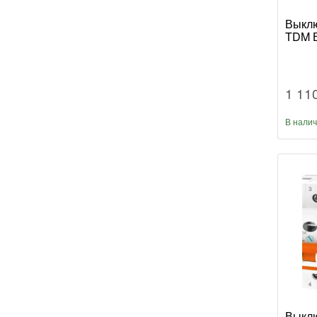
Выклю
TDM В
1 11
В нали
Выклю