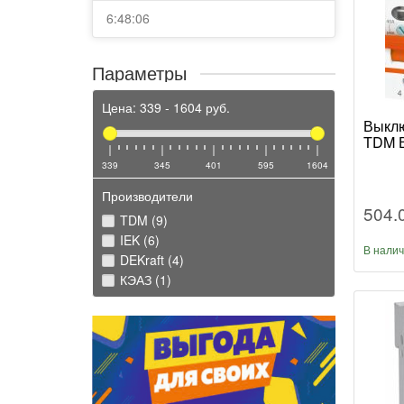
6:48:06
Параметры
Цена:
339
-
1604
руб.
Выклю
TDM В
339
345
401
595
1604
Производители
504.
TDM (9)
IEK (6)
В нали
DEKraft (4)
КЭАЗ (1)