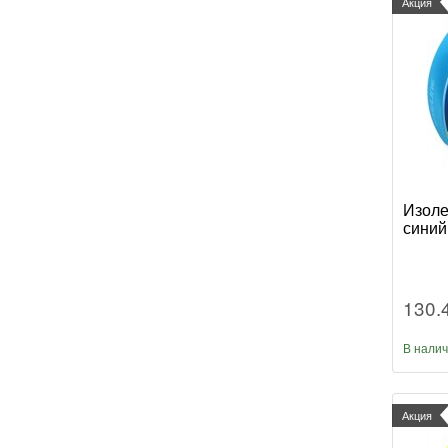
Акция
Изоле
синий
130.
В нали
Акция