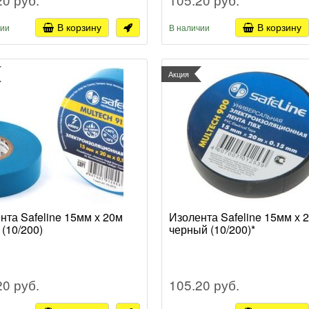
В корзину
В корзину
чии
В наличии
Акция
нта Safeline 15мм х 20м
Изолента Safeline 15мм х 
 (10/200)
черный (10/200)*
20 руб.
105.20 руб.