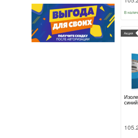
В нали
Акция
Изоле
синий
105.