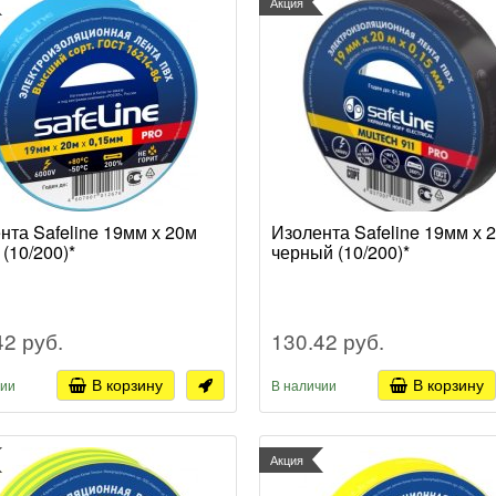
Акция
нта Safeline 19мм х 20м
Изолента Safeline 19мм х 
 (10/200)*
черный (10/200)*
42 руб.
130.42 руб.
В корзину
В корзину
чии
В наличии
Акция