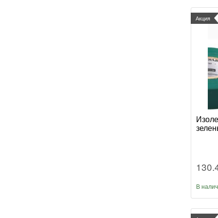
Акция
Изоле
зелен
130.
В нали