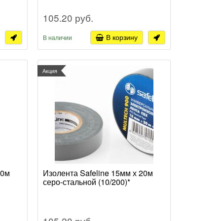
105.20 руб.
В корзину
В наличии
Акция
20м
Изолента Safeline 15мм х 20м
серо-стальной (10/200)*
105.20 руб.