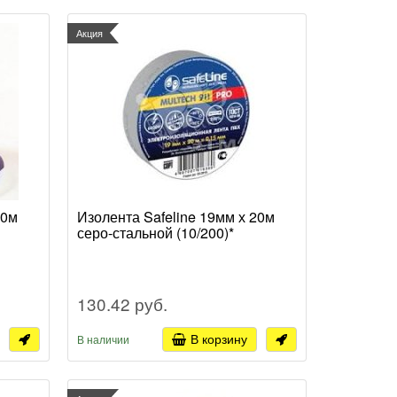
Акция
20м
Изолента Safeline 19мм х 20м
серо-стальной (10/200)*
130.42 руб.
В корзину
В наличии