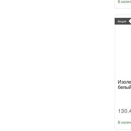
В нали
Акция
Изоле
белый
130.
В нали