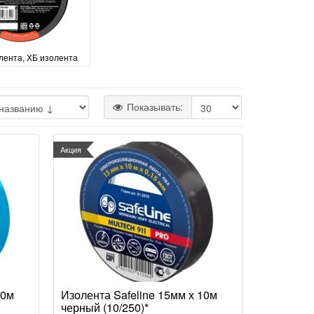
лента, ХБ изолента
Показывать:
Акция
10м
Изолента Safeline 15мм х 10м
черный (10/250)*