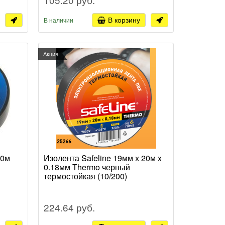
В корзину
В наличии
Акция
20м
Изолента Safeline 19мм х 20м x
0.18мм Thermo черный
термостойкая (10/200)
224.64 руб.