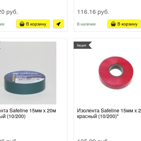
20 руб.
116.16 руб.
В корзину
В корзину
чии
В наличии
Акция
нта Safeline 15мм х 20м
Изолента Safeline 15мм х 
ый (10/200)
красный (10/200)*
20 руб.
105.20 руб.