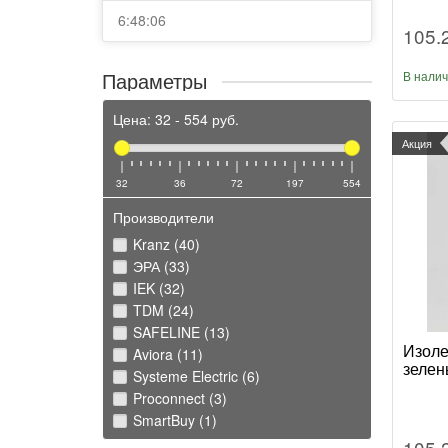
6:48:06
105.
Параметры
В нали
Цена:
32
-
554
руб.
Акция
32
36
72
197
554
Производители
Kranz (40)
ЭРА (33)
IEK (32)
TDM (24)
SAFELINE (13)
Изоле
Aviora (11)
зелен
Systeme Electric (6)
Proconnect (3)
SmartBuy (1)
105.