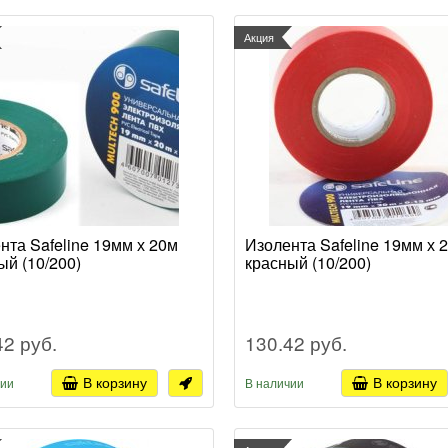
Акция
нта Safeline 19мм х 20м
Изолента Safeline 19мм х 
ый (10/200)
красный (10/200)
42 руб.
130.42 руб.
В корзину
В корзину
чии
В наличии