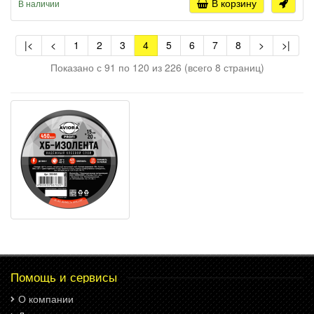
В корзину
В наличии
|<
<
1
2
3
4
5
6
7
8
>
>|
Показано с 91 по 120 из 226 (всего 8 страниц)
Помощь и сервисы
О компании