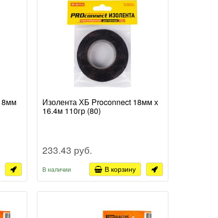
18мм
Изолента ХБ Proconnect 18мм х
16.4м 110гр (80)
233.43 руб.
В корзину
В наличии