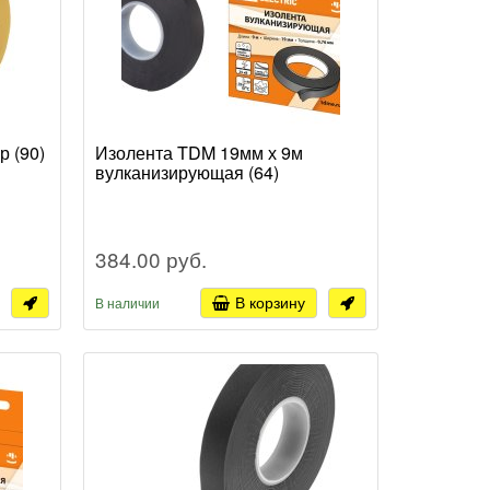
р (90)
Изолента TDM 19мм х 9м
вулканизирующая (64)
384.00 руб.
В корзину
В наличии