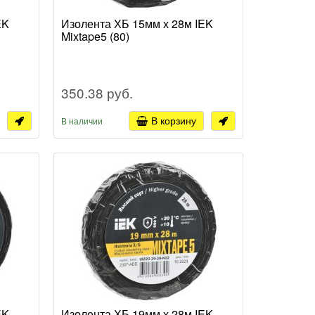
EK
Изолента ХБ 15мм х 28м IEK
Mixtape5 (80)
350.38 руб.
В корзину
В наличии
EK
Изолента ХБ 19мм х 28м IEK