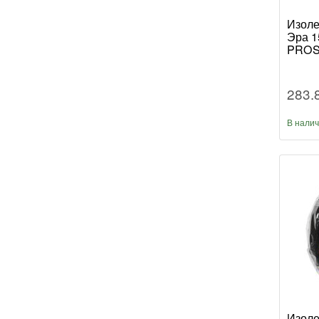
Изоле
Эра 1
PROS
283.
В нали
Изоле