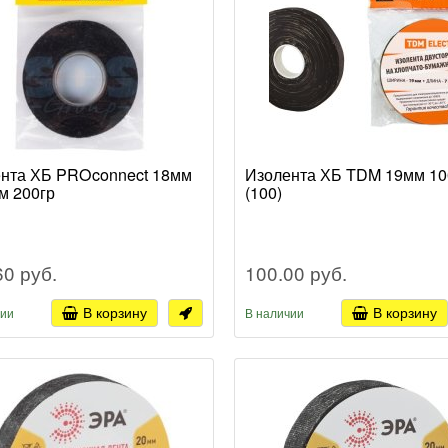
нта ХБ PROconnect 18мм
Изолента ХБ TDM 19мм 10
9м 200гр
(100)
60 руб.
100.00 руб.
В корзину
В корзину
чии
В наличии