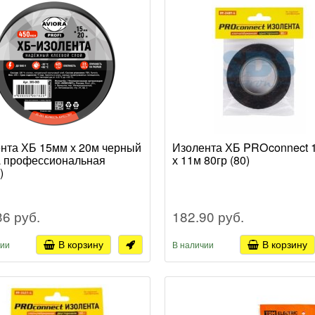
нта ХБ 15мм х 20м черный
Изолента ХБ PROconnect 
a профессиональная
х 11м 80гр (80)
)
36 руб.
182.90 руб.
В корзину
В корзину
чии
В наличии