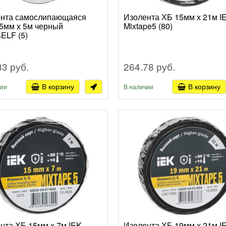
нта самослипающаяся
Изолента ХБ 15мм х 21м I
5мм х 5м черный
Mixtape5 (80)
ELF (5)
83 руб.
264.78 руб.
В корзину
В корзину
чии
В наличии
нта ХБ 15мм х 7м IEK
Изолента ХБ 19мм х 21м I