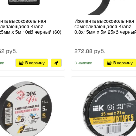
нта высоковольтная
Изолента высоковольтная
липающаяся Kranz
самослипающаяся Kranz
25мм х 5м 10кВ черный (60)
0.8х15мм х 5м 25кВ черный
62 руб.
272.88 руб.
В корзину
В корзину
чии
В наличии