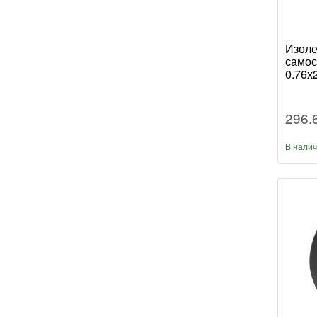
Изоле
самос
0.76х
296.
В нали