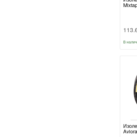
Mixta
113.
В нали
Изоле
Aviora