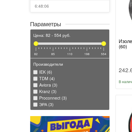
6:48:06
Параметры
Цена:
82
-
554
руб.
Изоле
(60)
82
85
110
198
554
Производители
242.
IEK (6)
TDM (4)
В нали
Aviora (3)
Kranz (3)
Proconnect (3)
ЭРА (3)