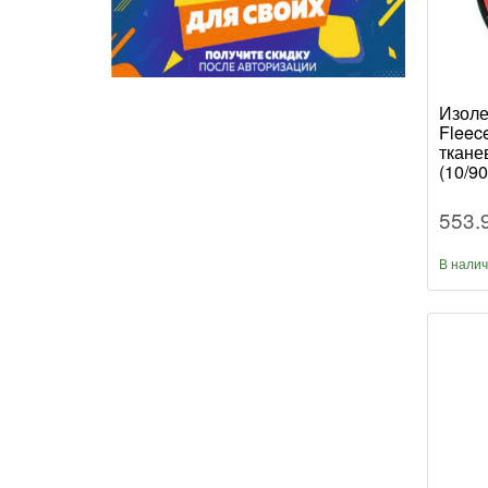
Изоле
Fleec
ткане
(10/90
553.
В нали