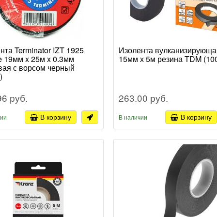
нта Terminator IZT 1925
Изолента вулканизирующа
e 19мм x 25м x 0.3мм
15мм х 5м резина TDM (10
вая с ворсом черный
)
96 руб.
263.00 руб.
В корзину
В корзину
чии
В наличии