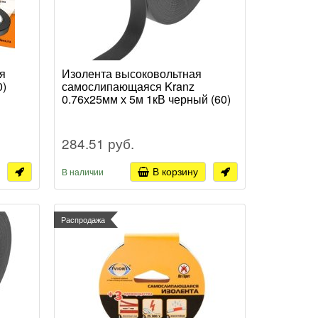
я
Изолента высоковольтная
0)
самослипающаяся Kranz
0.76х25мм х 5м 1кВ черный (60)
284.51 руб.
В корзину
В наличии
Распродажа