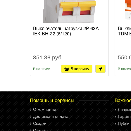
Выключатель нагрузки 2Р 63А
Выклю
IEK ВН-32 (6/120)
TDM В
851.36 руб.
550.
В корзину
В наличии
В нали
Помощь и сервисы
Важно
О компании
Личны
Доставка и оплата
Гарант
Скидки
Публи
Отзывы