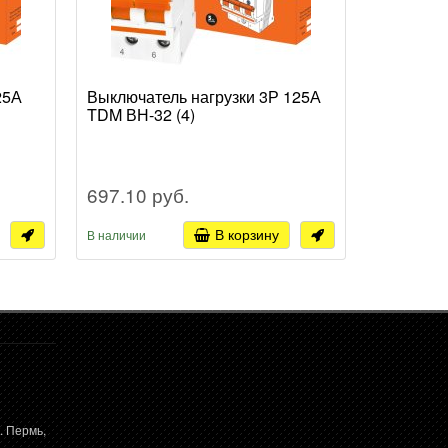
25А
Выключатель нагрузки 3Р 125А
Выключат
TDM ВН-32 (4)
TDM ВН-3
697.10 руб.
1 004.7
В корзину
В наличии
В наличии
. Пермь,