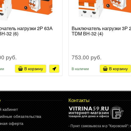
чатель нагрузки 2Р 63А
Выключатель нагрузки 3Р 
Н-32 (6)
TDM ВН-32 (4)
00 руб.
753.00 руб.
В корзину
В корзину
чии
В наличии
е
Контакты
й кабинет
ийные обязательства
чная оферта
- Пункт самовывоза м-р "Кировский": г