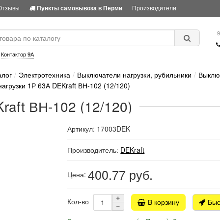
Отзывы
Производители
Пункты самовывоза в Перми
9
:
Контактор 9А
алог
Электротехника
Выключатели нагрузки, рубильники
Выклю
нагрузки 1Р 63А DEKraft ВН-102 (12/120)
raft ВН-102 (12/120)
Артикул: 17003DEK
Производитель:
DEKraft
400.77
руб.
Цена:
Кол-во
В корзину
Быс