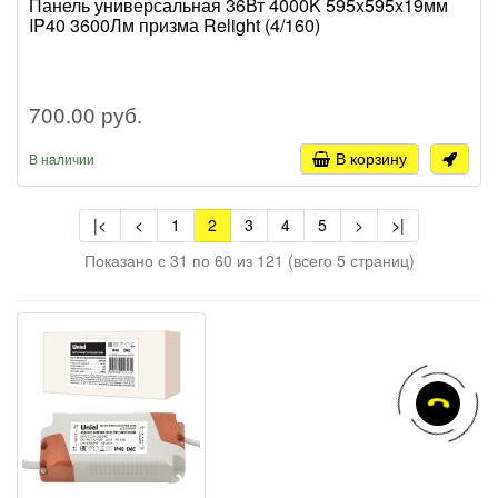
Панель универсальная 36Вт 4000K 595x595x19мм
IP40 3600Лм призма Relight (4/160)
700.00 руб.
В корзину
В наличии
|<
<
1
2
3
4
5
>
>|
Показано с 31 по 60 из 121 (всего 5 страниц)