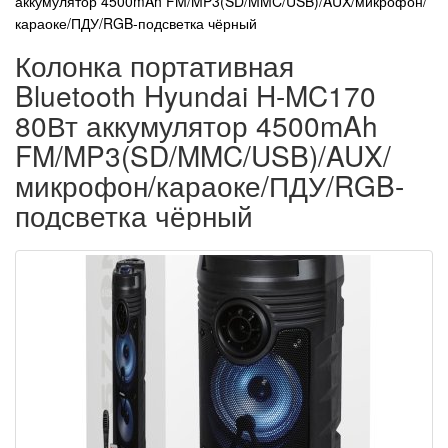
аккумулятор 4500mAh FM/MP3(SD/MMC/USB)/AUX/микрофон/
караоке/ПДУ/RGB-подсветка чёрный
Колонка портативная
Bluetooth Hyundai H-MC170
80Вт аккумулятор 4500mAh
FM/MP3(SD/MMC/USB)/AUX/
микрофон/караоке/ПДУ/RGB-
подсветка чёрный