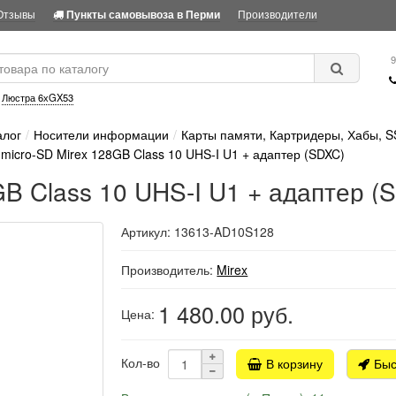
Отзывы
Производители
Пункты самовывоза в Перми
9
:
Люстра 6хGX53
алог
Носители информации
Карты памяти, Картридеры, Хабы, 
 micro-SD Mirex 128GB Class 10 UHS-I U1 + адаптер (SDXC)
GB Class 10 UHS-I U1 + адаптер (
Артикул: 13613-AD10S128
Производитель:
Mirex
1 480.00
руб.
Цена:
Кол-во
В корзину
Быс