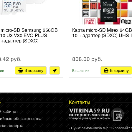
 micro-SD Samsung 256GB
Карта micro-SD Mirex 64GB
 10 U3 V30 EVO PLUS
10 + адаптер (SDXC) UHS-I
 +адаптер (SDXC)
8.42 руб.
808.00 руб.
В корзину
В корзину
чии
В наличии
е
Контакты
й кабинет
ийные обязательства
чная оферта
- Пункт самовывоза м-р "Кировский": г