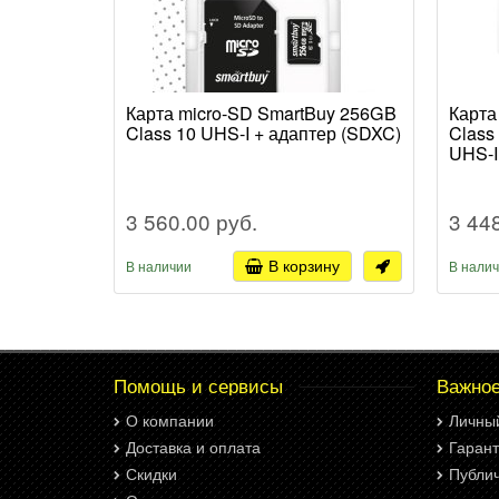
Карта micro-SD SmartBuy 256GB
Карта
Class 10 UHS-I + адаптер (SDXC)
Class
UHS-I
3 560.00 руб.
3 44
В корзину
В наличии
В нали
Помощь и сервисы
Важно
О компании
Личны
Доставка и оплата
Гарант
Скидки
Публи