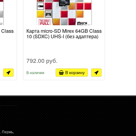
 Class
Карта micro-SD Mirex 64GB Class
Карта mi
10 (SDXC) UHS-I (без адаптера)
Class 4 (
792.00 руб.
392.00 
В корзину
В наличии
В наличии
. Пермь,