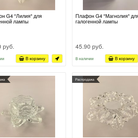
н G4 "Лилия" для
Плафон G4 "Магнолия" дл
енной лампы
галогенной лампы
0 руб.
45.90 руб.
В корзину
В корзину
чии
В наличии
ажа
Распродажа