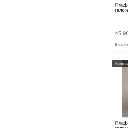
Плафо
галог
45.9
В нали
Распрод
Плафо
галог