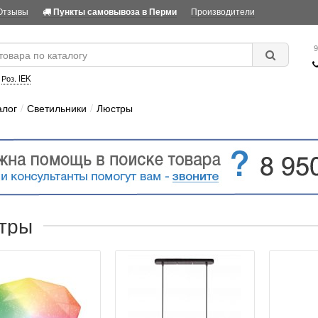
Отзывы
Производители
Пункты самовывоза в Перми
9
:
Роз. IEK
алог
Светильники
Люстры
тры