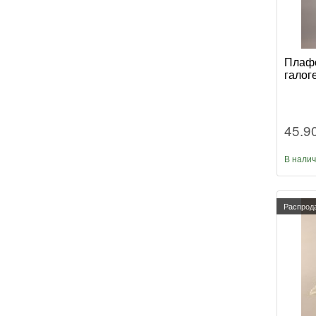
Плафо
галог
45.9
В нали
Распрод