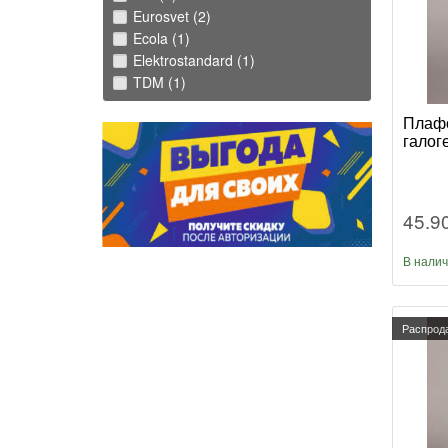
Eurosvet (2)
Ecola (1)
Elektrostandard (1)
TDM (1)
Плафо
галог
45.9
В нали
Распрод