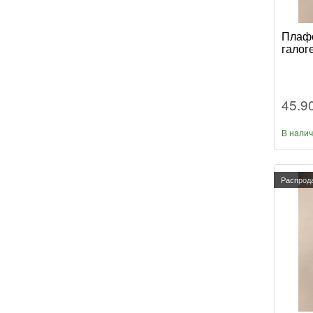
Плафо
галог
45.9
В нали
Распрод