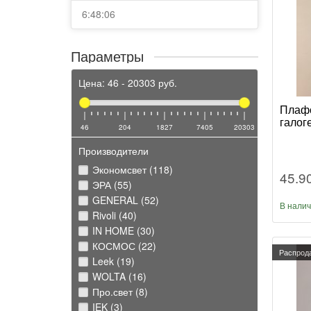
6:48:06
Параметры
Цена:
46
-
20303
руб.
Плафо
галог
46
204
1827
7405
20303
Производители
Экономсвет (118)
45.9
ЭРА (55)
GENERAL (52)
В нали
Rivoli (40)
IN HOME (30)
КОСМОС (22)
Распрод
Leek (19)
WOLTA (16)
Про.свет (8)
IEK (3)