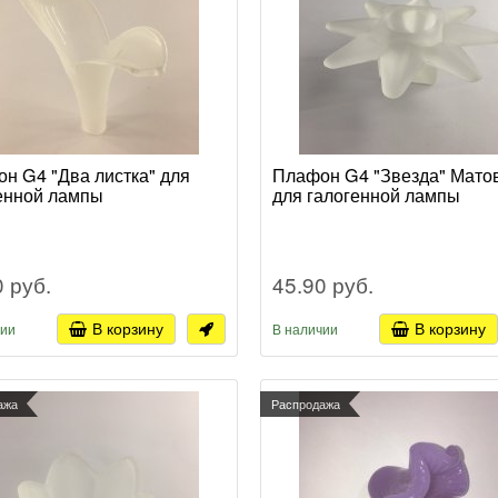
н G4 "Два листка" для
Плафон G4 "Звезда" Мато
енной лампы
для галогенной лампы
0 руб.
45.90 руб.
В корзину
В корзину
чии
В наличии
ажа
Распродажа