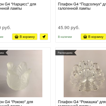
н G4 "Нарцисс" для
Плафон G4 "Подсолнух" д
енной лампы
галогенной лампы
0 руб.
45.90 руб.
В корзину
В корзину
чии
В наличии
ажа
Распродажа
н G4 "Рококо" для
Плафон G4 "Ромашка" для
енной лампы
галогенной лампы