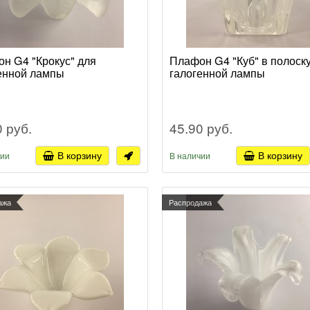
н G4 "Крокус" для
Плафон G4 "Куб" в полоск
енной лампы
галогенной лампы
0 руб.
45.90 руб.
В корзину
В корзину
чии
В наличии
ажа
Распродажа