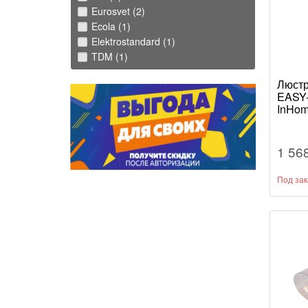
Eurosvet (2)
Ecola (1)
Elektrostandard (1)
TDM (1)
Люст
EASY-
InHo
1 56
Под зак