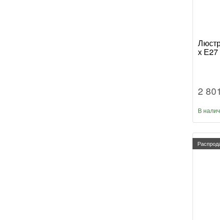
Люстра
х Е27
2 80
В нали
Распрод