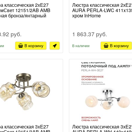
а классическая 2xE27
Люстра классическая 2хЕ2
мСвет 12151/2AB AMB
AURA PERLA-LWC 411x13
ная бронза/янтарный
хром InHome
8.92 руб.
1 863.37 руб.
В корзину
В корзину
чии
В наличии
а классическая 3xE27
Люстра классическая 3хE2
мСвет 12151/3AB AMB
AURA PERLA-WH 440x440