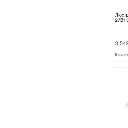
Люстр
27Вт 
3 54
В нали