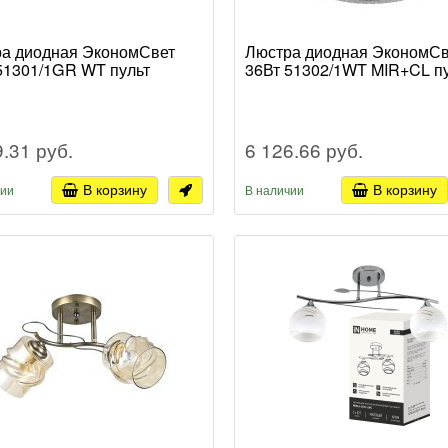
а диодная ЭкономСвет
Люстра диодная ЭкономСв
51301/1GR WT пульт
36Вт 51302/1WT MIR+CL п
9.31 руб.
6 126.66 руб.
В корзину
В корзину
чии
В наличии