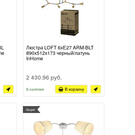
BL
Люстра LOFT 6хЕ27 ARM-BLT
me
890x512x173 черный/латунь
InHome
2 430.96 руб.
В корзину
В наличии
Акция