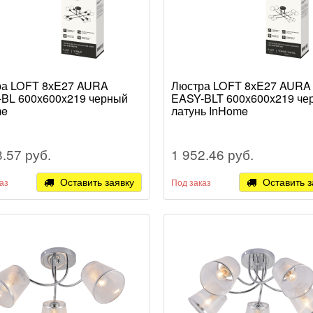
ра LOFT 8хE27 AURA
Люстра LOFT 8хE27 AURA
BL 600x600x219 черный
EASY-BLT 600x600x219 че
me
латунь InHome
8.57 руб.
1 952.46 руб.
Оставить заявку
Оставить з
аз
Под заказ