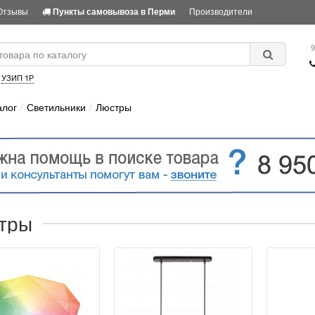
Отзывы
Производители
Пункты самовывоза в Перми
9
:
УЗИП 1Р
алог
Светильники
Люстры
тры