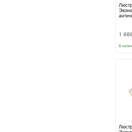
Люстр
Эконо
антич
1 68
В нали
Люстр
Эконо