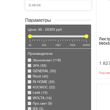
6:48:06
Параметры
Цена:
46
-
20303
руб.
Люст
560x5
46
204
1827
7405
20303
Производители
Экономсвет (118)
1 82
ЭРА (55)
GENERAL (52)
Под зак
Rivoli (40)
IN HOME (30)
КОСМОС (22)
Leek (19)
WOLTA (16)
Про.свет (8)
IEK (3)