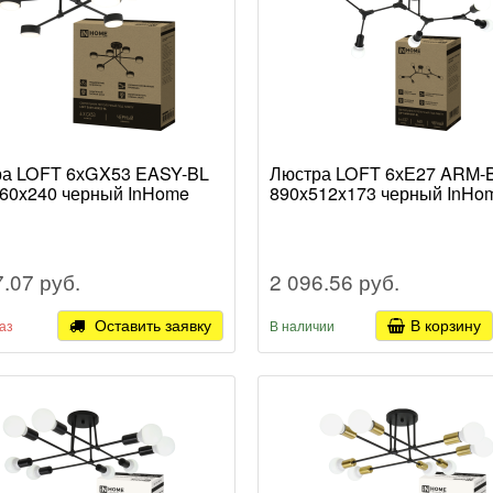
ра LOFT 6хGX53 EASY-BL
Люстра LOFT 6хЕ27 ARM-
60x240 черный InHome
890x512x173 черный InHo
7.07 руб.
2 096.56 руб.
Оставить заявку
В корзину
аз
В наличии