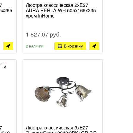
7
Люстра классическая 2хЕ27
5x265
AURA PERLA-WH 505x169x235
хром InHome
1 827.07 руб.
В корзину
В наличии
7
Люстра классическая 3хE27
x210
ЭкономСвет 12240/3BK+CR GR