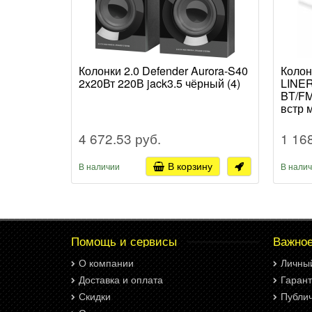
Колонки 2.0 Defender Aurora-S40
Колон
2x20Вт 220В jack3.5 чёрный (4)
LINER
BT/FM
встр 
4 672.53 руб.
1 16
В корзину
В наличии
В нали
Помощь и сервисы
Важно
О компании
Личны
Доставка и оплата
Гарант
Скидки
Публи