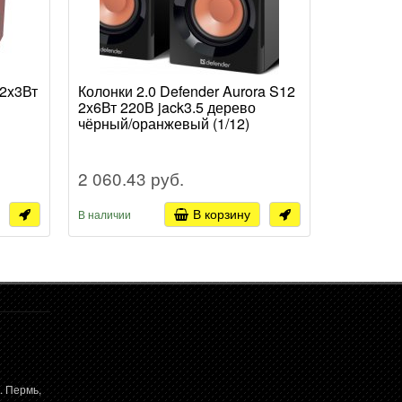
 2x3Вт
Колонки 2.0 Defender Aurora S12
Колонки 
2x6Вт 220В jack3.5 дерево
2x3Вт US
чёрный/оранжевый (1/12)
2 060.43 руб.
307.14 
В корзину
В наличии
В наличии
. Пермь,