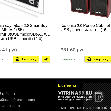
ка-саундбар 2.0 SmartBuy
Колонки 2.0 Perfeo Cabinet
 MK IV 2x5Вт
USB дерево махагон (15)
/MP3(USB/microSD)/AUX/LED/
микр USB чёрный (1/10)
8.41 руб.
651.60 руб.
В корзину
В корзину
чии
В наличии
е
Контакты
й кабинет
ийные обязательства
чная оферта
- Пункт самовывоза м-р "Кировский": г