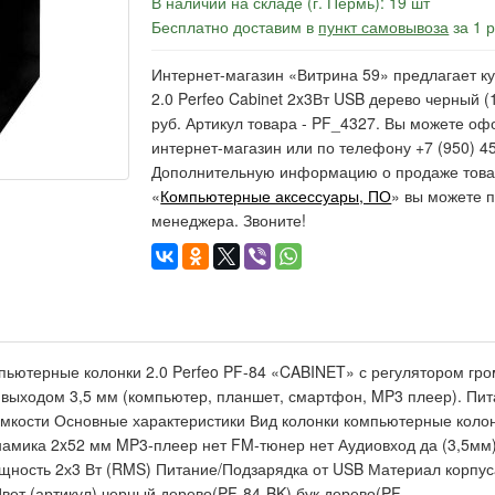
В наличии на складе (г. Пермь): 19 шт
Бесплатно доставим в
пункт самовывоза
за 1 
Интернет-магазин «Витрина 59» предлагает ку
2.0 Perfeo Cabinet 2x3Вт USB дерево черный (
руб. Артикул товара - PF_4327. Вы можете оф
интернет-магазин или по телефону +7 (950) 45
Дополнительную информацию о продаже товар
«
Компьютерные аксессуары, ПО
» вы можете п
менеджера. Звоните!
 компьютерные колонки 2.0 Perfeo PF-84 «CABINET» с регулятором г
выходом 3,5 мм (компьютер, планшет, смартфон, MP3 плеер). Пит
омкости Основные характеристики Вид колонки компьютерные колон
инамика 2x52 мм MP3-плеер нет FM-тюнер нет Аудиовход да (3,5мм
ность 2х3 Вт (RMS) Питание/Подзарядка от USB Материал корпуса 
вет (артикул) черный дерево(PF-84-BK) бук дерево(PF