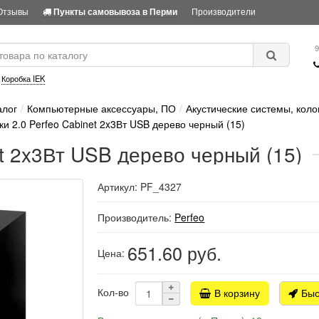
Отзывы
Производители
Пункты самовывоза в Перми
9
:
Коробка IEK
алог
Компьютерные аксессуары, ПО
Акустические системы, коло
ки 2.0 Perfeo Cabinet 2x3Вт USB дерево черный (15)
et 2x3Вт USB дерево черный (15)
Артикул: PF_4327
Производитель:
Perfeo
651.60
руб.
Цена:
Кол-во
В корзину
Быс