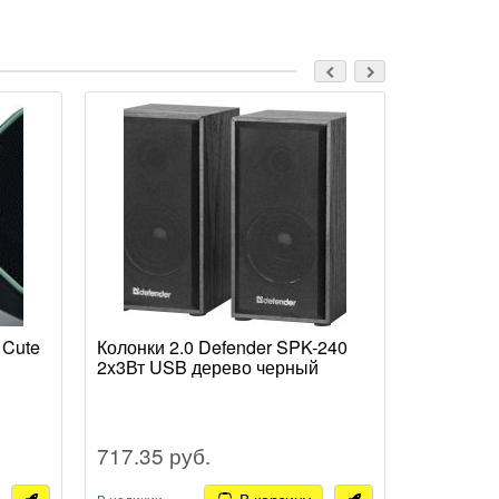
 Cute
Колонки 2.0 Defender SPK-240
Колонки 2
2x3Вт USB дерево черный
USB дере
717.35 руб.
651.60 