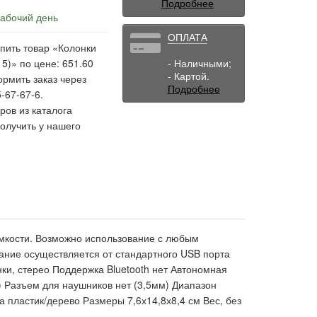
Подробнее
рабочий день
ОПЛАТА
пить товар «Колонки
15)» по цене: 651.60
- Наличными;
- Картой.
ормить заказ через
Подробнее
-67-67-6.
ов из каталога
олучить у нашего
ромкости. Возможно использование с любым
ание осуществляется от стандартного USB порта
ки, стерео Поддержка Bluetooth нет Автономная
) Разъем для наушников нет (3,5мм) Диапазон
пластик/дерево Размеры 7,6х14,8х8,4 см Вес, без