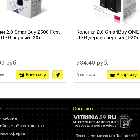
ки 2.0 SmartBuy 2500 Fest
Колонки 2.0 SmartBuy ONE
 USB чёрный (20)
USB дерево чёрный (1/20)
00 руб.
734.40 руб.
В корзину
В корзину
чии
В наличии
е
Контакты
й кабинет
ийные обязательства
чная оферта
- Пункт самовывоза м-р "Кировский": г