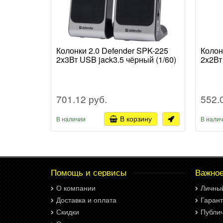
Колонки 2.0 Defender SPK-225
Колон
2x3Вт USB jack3.5 чёрный (1/60)
2x2Вт
701.12 руб.
552.
В корзину
В наличии
В нали
Помощь и сервисы
Важно
О компании
Личны
Доставка и оплата
Гарант
Скидки
Публи