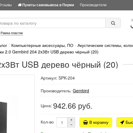
Отзывы
Производители
Пункты самовывоза в Перми
9
:
Рамка пластик
алог
Компьютерные аксессуары, ПО
Акустические системы, коло
ки 2.0 Gembird 204 2x3Вт USB дерево чёрный (20)
2x3Вт USB дерево чёрный (20)
Артикул: SPK-204
Производитель:
Gembird
942.66
руб.
Цена:
Кол-во
В корзину
Быс