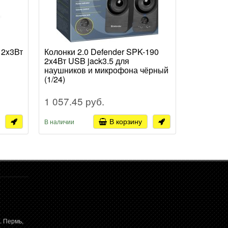
 2x3Вт
Колонки 2.0 Defender SPK-190
Колонки 2
2x4Вт USB jack3.5 для
2x2.5Вт 
наушников и микрофона чёрный
(1/24)
1 057.45 руб.
532.44 
В корзину
В наличии
В наличии
. Пермь,