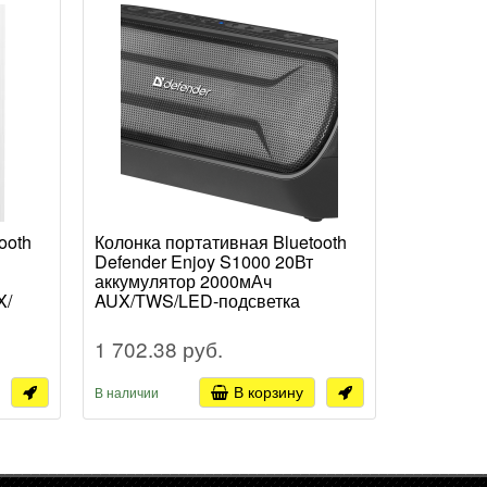
Новинка
ooth
Колонка портативная Bluetooth
Колонка 
Defender Enjoy S1000 20Вт
SmartBuy 
аккумулятор 2000мАч
аккумуля
X/
AUX/TWS/LED-подсветка
FM/MP3(m
GB-
чёрный (1/20)
микрофон
чёрный (1
1 702.38 руб.
3 672.0
В корзину
В наличии
В наличии