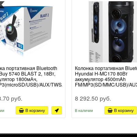
ка портативная Bluetooth
Колонка портативная Bluet
Buy 5740 BLAST 2, 18Вт,
Hyundai H-MC170 80Вт
улятор 1800мАч,
аккумулятор 4500mAh
P3(microSD/USB)/AUX/TWS/RGB-
FM/MP3(SD/MMC/USB)/AU
етка/IPX4, чёрный
микрофон/караоке/ПДУ/R
подсветка чёрный
8.70 руб.
8 292.50 руб.
В корзину
В корзину
чии
В наличии