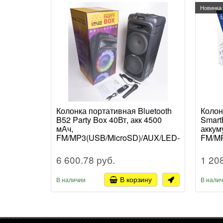
Новинка
Колонка портативная Bluetooth
Колон
B52 Party Box 40Вт, акк 4500
Smart
мАч,
аккум
FM/MP3(USB/MicroSD)/AUX/LED-
FM/M
подсветка/микрофон в
подсв
комплекте, черная
6 600.78 руб.
1 20
В корзину
В наличии
В нали