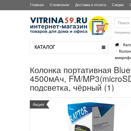
Главная
О компании
Доставка и оплата
Скидки
Например
Кат
КАТАЛОГ
Колон
микрофо
Колонка портативная Blu
4500мАч, FM/MP3(microS
подсветка, чёрный (1)
Акция