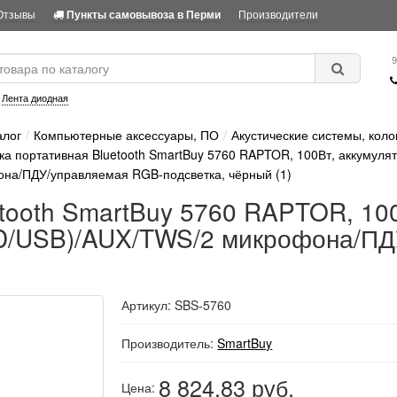
Отзывы
Производители
Пункты самовывоза в Перми
9
:
Лента диодная
алог
Компьютерные аксессуары, ПО
Акустические системы, коло
ка портативная Bluetooth SmartBuy 5760 RAPTOR, 100Вт, аккумул
на/ПДУ/управляемая RGB-подсветка, чёрный (1)
etooth SmartBuy 5760 RAPTOR, 100
D/USB)/AUX/TWS/2 микрофона/ПД
Артикул: SBS-5760
Производитель:
SmartBuy
8 824.83
руб.
Цена: