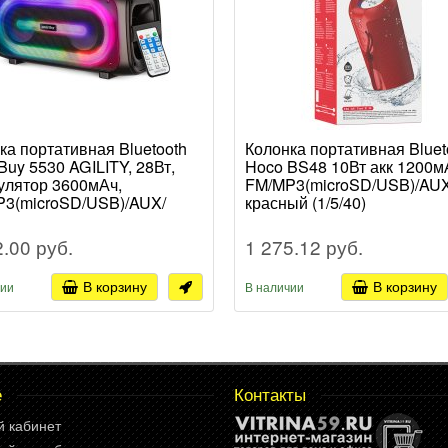
ка портативная Bluetooth
Колонка портативная Bluet
Buy 5530 AGILITY, 28Вт,
Hoco BS48 10Вт акк 1200м
улятор 3600мАч,
FM/MP3(microSD/USB)/AU
3(microSD/USB)/AUX/
красный (1/5/40)
фон/ПДУ/RGB-подсветка,
й (1/6)
2.00 руб.
1 275.12 руб.
В корзину
В корзину
чии
В наличии
е
Контакты
й кабинет