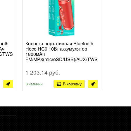
ooth
Колонка портативная Bluetooth
Колонка 
Ач
Hoco HC9 10Вт аккумулятор
Hoco HC2
X/TWS/LED/IPX5
1800мАч
2400мАч
FM/MP3(microSD/USB)/AUX/TWS/LED/
FM/MP3(
степень защиты от влаги IPX4
хаки (1/30
красный (1/5/40)
1 203.14 руб.
1 622.2
В корзину
В наличии
В наличии