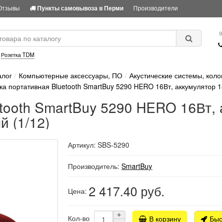
Отзывы
Производители
Пункты самовывоза в Перми
9
:
Розетка TDM
алог
Компьютерные аксессуары, ПО
Акустические системы, коло
ка портативная Bluetooth SmartBuy 5290 HERO 16Вт, аккумулятор 
etooth SmartBuy 5290 HERO 16Вт, 
 (1/12)
Артикул: SBS-5290
Производитель:
SmartBuy
2 417.40
руб.
Цена:
Кол-во
В корзину
Быс