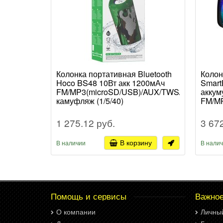
Колонка портативная Bluetooth
Колон
Hoco BS48 10Вт акк 1200мАч
Smart
FM/MP3(microSD/USB)/AUX/TWS/LED/IPX5
аккум
камуфляж (1/5/40)
FM/MP
микро
чёрны
1 275.12 руб.
3 67
В корзину
В наличии
В нали
Помощь и сервисы
Важно
О компании
Личны