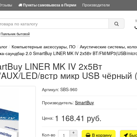
Отзывы
Производители
Пункты самовывоза в Перми
9
:
Паяльник бытовой
алог
Компьютерные аксессуары, ПО
Акустические системы, коло
ка-саундбар 2.0 SmartBuy LINER MK IV 2x5Вт BT/FM/MP3(USB/micr
artBuy LINER MK IV 2x5Вт
AUX/LED/встр микр USB чёрный (
Артикул: SBS-960
Производитель:
SmartBuy
1 168.41
руб.
Цена:
Кол-во
В корзину
Быс