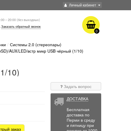
Личный кабинет
:00 – 20:00 (без выходных)
Заказать обратный звонок
0
нки
Системы 2.0 (стереопары)
oSD)/AUX/LED/встр микр USB чёрный (1/10)
1/10)
Задать вопрос
ДОСТАВКА
Бесплатная
доставка по
Перми в среду
и пятницу при
трый заказ
покупке от 1000