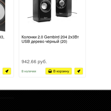
33,
Колонки 2.0 Gembird 204 2x3Вт
Колонки 
USB дерево чёрный (20)
2x3Вт USB
942.66 руб.
701.12 
В корзину
В наличии
В наличии