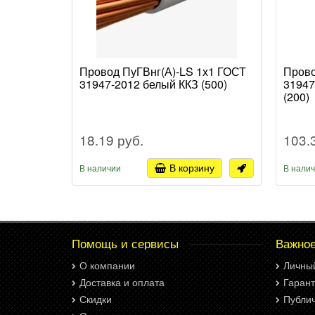
Провод ПуГВнг(А)-LS 1х1 ГОСТ
Прово
31947-2012 белый ККЗ (500)
31947
(200)
18.19 руб.
103.
В корзину
В наличии
В нали
Помощь и сервисы
Важно
О компании
Личны
Доставка и оплата
Гарант
Скидки
Публи