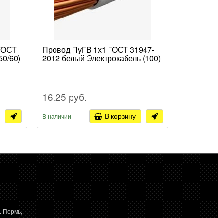
 ГОСТ
Провод ПуГВ 1х1 ГОСТ 31947-
Провод П
50/60)
2012 белый Электрокабель (100)
31947-20
16.25 руб.
103.32 
В корзину
В наличии
В наличии
. Пермь,