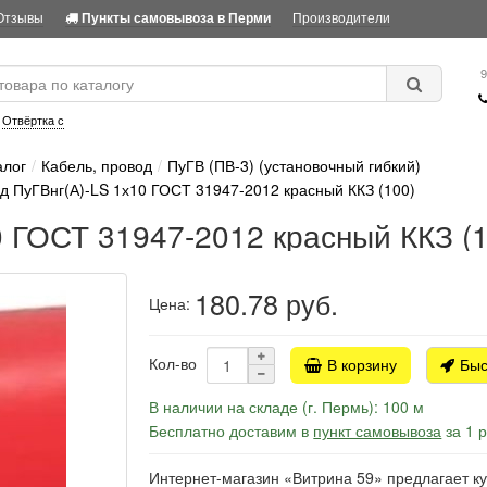
Отзывы
Производители
Пункты самовывоза в Перми
9
:
Отвёртка с
алог
Кабель, провод
ПуГВ (ПВ-3) (установочный гибкий)
д ПуГВнг(А)-LS 1х10 ГОСТ 31947-2012 красный ККЗ (100)
0 ГОСТ 31947-2012 красный ККЗ (1
180.78
руб.
Цена:
Кол-во
В корзину
Быс
В наличии на складе (г. Пермь): 100 м
Бесплатно доставим в
пункт самовывоза
за 1 
Интернет-магазин «Витрина 59» предлагает к