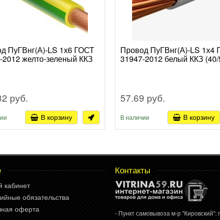
д ПуГВнг(А)-LS 1х6 ГОСТ
Провод ПуГВнг(А)-LS 1х4
-2012 желто-зеленый ККЗ
31947-2012 белый ККЗ (40/
32 руб.
57.69 руб.
В корзину
В корзину
чии
В наличии
е
Контакты
й кабинет
ийные обязательства
чная оферта
- Пункт самовывоза м-р "Кировский": г