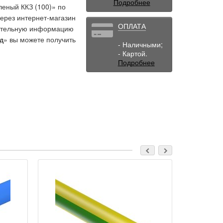
Подробнее
леный ККЗ (100)» по
через интернет-магазин
ОПЛАТА
лнительную информацию
од
» вы можете получить
- Наличными;
- Картой.
Подробнее
Распродажа