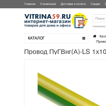
Главная
О компании
Доставка и оплата
Скидки
Например
Кат
КАТАЛОГ
Прово
Провод ПуГВнг(А)-LS 1х1