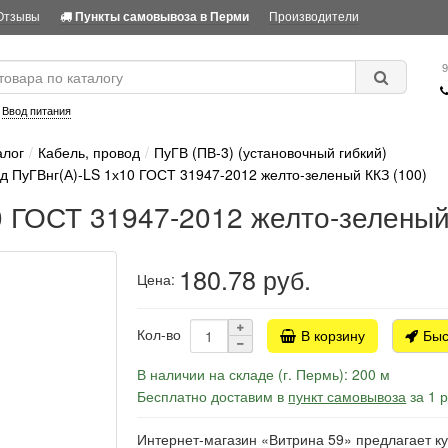
Отзывы
Производители
Пункты самовывоза в Перми
9
:
Ввод питания
алог
Кабель, провод
ПуГВ (ПВ-3) (установочный гибкий)
д ПуГВнг(А)-LS 1х10 ГОСТ 31947-2012 желто-зеленый ККЗ (100)
0 ГОСТ 31947-2012 желто-зеленый
180.78
руб.
Цена:
Кол-во
В корзину
Быс
В наличии на складе (г. Пермь): 200 м
Бесплатно доставим в
пункт самовывоза
за 1 
Интернет-магазин «Витрина 59» предлагает к