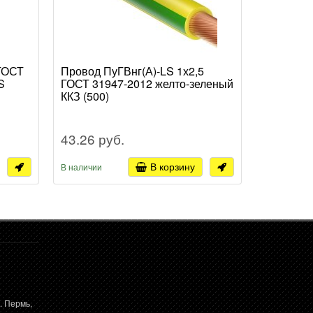
 ГОСТ
Провод ПуГВнг(А)-LS 1х2,5
Провод П
S
ГОСТ 31947-2012 желто-зеленый
31947-20
ККЗ (500)
43.26 руб.
42.55 р
В корзину
В наличии
В наличии
. Пермь,