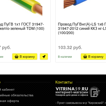
д ПуГВ 1х1 ГОСТ 31947-
Провод ПуГВнг(А)-LS 1х6
желто-зеленый TDM (100)
31947-2012 синий ККЗ нг-L
(100/200)
7 руб.
103.32 руб.
В корзину
В корзину
чии
В наличии
е
Контакты
й кабинет
ийные обязательства
чная оферта
- Пункт самовывоза м-р "Кировский": г