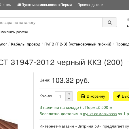
Отзывы
Производители
Пункты самовывоза в Перми
9
:
Механизм розетки
алог
Кабель, провод
ПуГВ (ПВ-3) (установочный гибкий)
Провод
СТ 31947-2012 черный ККЗ (200)
103.32
руб.
Цена:
Кол-во
В корзину
Быс
В наличии на складе (г. Пермь): 500 м
Бесплатно доставим в
пункт самовывоза
за 1 
Интернет-магазин «Витрина 59» предлагает к