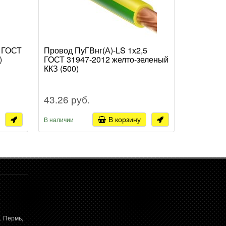
0 ГОСТ
Провод ПуГВнг(А)-LS 1х2,5
Провод П
)
ГОСТ 31947-2012 желто-зеленый
ГОСТ 319
ККЗ (500)
(500)
43.26 руб.
26.39 р
В корзину
В наличии
В наличии
. Пермь,