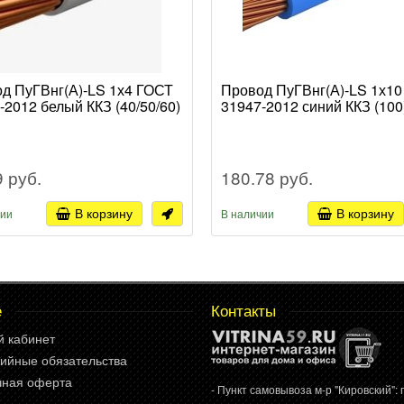
д ПуГВнг(А)-LS 1х4 ГОСТ
Провод ПуГВнг(А)-LS 1х1
-2012 белый ККЗ (40/50/60)
31947-2012 синий ККЗ (100
9 руб.
180.78 руб.
В корзину
В корзину
чии
В наличии
е
Контакты
й кабинет
ийные обязательства
чная оферта
- Пункт самовывоза м-р "Кировский": г