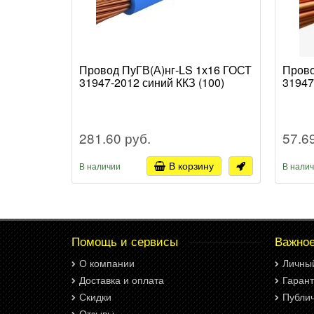
Провод ПуГВ(А)нг-LS 1х16 ГОСТ
Прово
31947-2012 синий ККЗ (100)
31947
281.60 руб.
57.6
В корзину
В наличии
В нали
Помощь и сервисы
Важно
О компании
Личны
Доставка и оплата
Гарант
Скидки
Публи
Отзывы